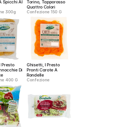
A Spicchi Al 
Torino, Tapporosso 
Quattro Colori
ne 300g
Confezione 150 G
I Presto 
Ghisetti, I Presto 
nnocchie Di 
Pronti Carote A 
ce
Rondelle
ne 400 G
Confezione