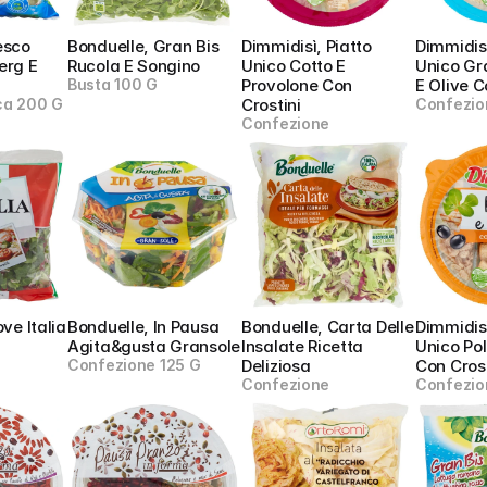
sco 
Bonduelle, Gran Bis 
Dimmidisì, Piatto 
Dimmidisì
rg E 
Rucola E Songino
Unico Cotto E 
Unico Gr
Busta 100 G
Provolone Con 
E Olive C
ica 200 G
Crostini
Confezio
Confezione
ove Italia
Bonduelle, In Pausa 
Bonduelle, Carta Delle 
Dimmidisì
Agita&gusta Gransole
Insalate Ricetta 
Unico Poll
Confezione 125 G
Deliziosa
Con Crost
Confezione
Confezio