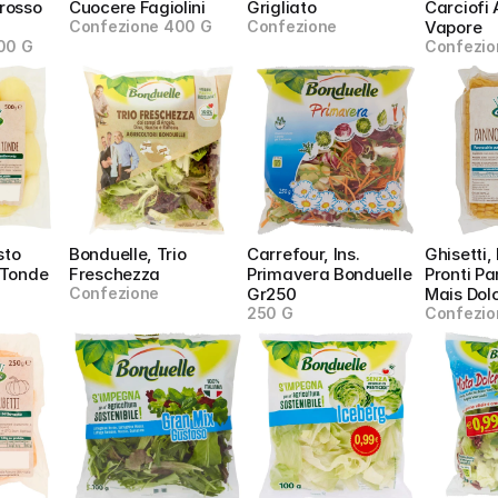
rosso 
Cuocere Fagiolini
Grigliato
Carciofi 
Confezione 400 G
Confezione
Vapore
00 G
Confezio
sto 
Bonduelle, Trio 
Carrefour, Ins. 
Ghisetti, 
 Tonde
Freschezza
Primavera Bonduelle 
Pronti Pa
Confezione
Gr250
Mais Dol
250 G
Confezio