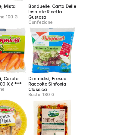
, Mista 
Bonduelle, Carta Delle 
Insalate Ricetta 
ne 100 G
Gustosa
Confezione
, Carote 
Dimmidisì, Fresco 
00 X 6 ***
Raccolto Sinfonia 
ne
Classica
Busta  180 G