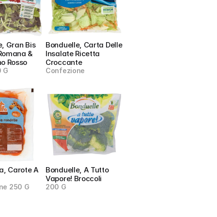
, Gran Bis 
Bonduelle, Carta Delle 
Romana & 
Insalate Ricetta 
no Rosso
Croccante
0 G
Confezione
a, Carote A 
Bonduelle, A Tutto 
Vapore! Broccoli
ne 250 G
200 G