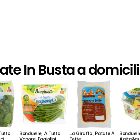
late In Busta a domicil
utto 
Bonduelle, A Tutto 
La Giraffa, Patate A 
Bonduelle
ci
Vapore! Fagiolini
Fette
Agita&gu