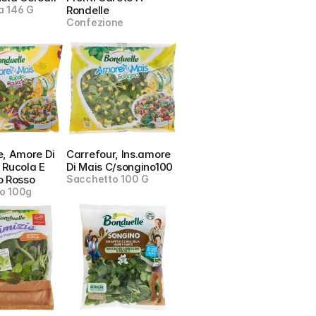
a 146 G
Rondelle
Confezione
, Amore Di 
Carrefour, Ins.amore 
Rucola E 
Di Mais C/songino100
o Rosso
Sacchetto 100 G
o 100g