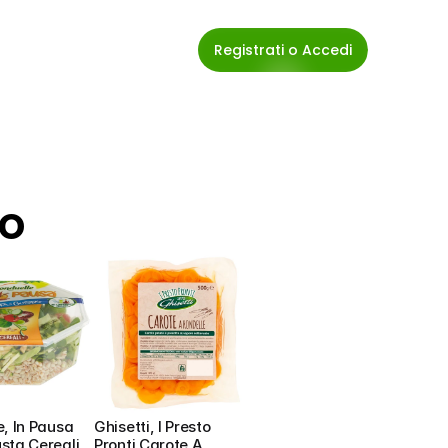
Registrati o Accedi
io
, In Pausa 
Ghisetti, I Presto 
sta Cereali
Pronti Carote A 