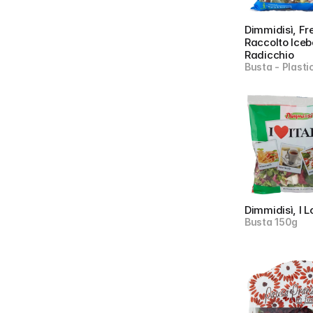
Dimmidisì, Fre
Raccolto Icebe
Radicchio
Busta - Plast
Dimmidisì, I L
Busta 150g