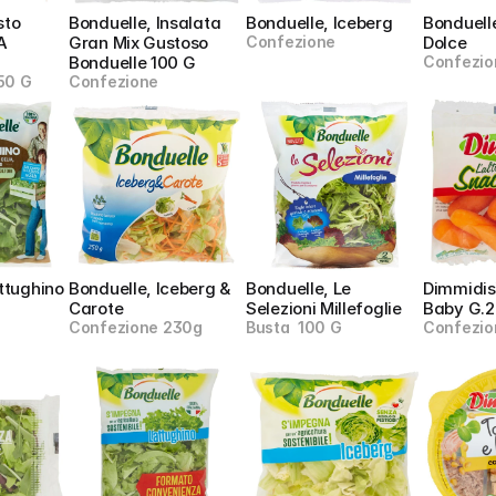
sto 
Bonduelle, Insalata 
Bonduelle, Iceberg
Bonduelle
 
Gran Mix Gustoso 
Confezione
Dolce
Bonduelle 100 G
Confezio
50 G
Confezione
ttughino
Bonduelle, Iceberg & 
Bonduelle, Le 
Dimmidisì
Carote
Selezioni Millefoglie
Baby G.2
Confezione 230g
Busta  100 G
Confezio