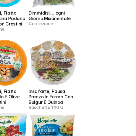
, Piatto 
Dimmidisì, ...ogni 
ana Padano 
Giorno Mixorientale
on Crostini
Confezione
ne
, Piatto 
Insal'arte, Pausa 
o E Olive 
Pranzo In Forma Con 
ini
Bulgur E Quinoa
ne
Vaschetta 140 G