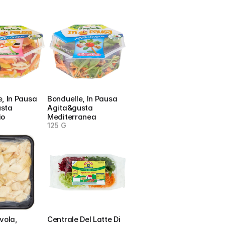
, In Pausa 
Bonduelle, In Pausa 
sta 
Agita&gusta 
io
Mediterranea
125 G
vola, 
Centrale Del Latte Di 