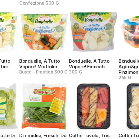
Confezione 300 G
utto 
Bonduelle, A Tutto 
Bonduelle, A Tutto 
Bonduelle
fiori
Vapore! Mix Italia
Vapore! Finocchi
Agita&gu
Busta - Plastica 300 G
300 G
Pinzimon
265 G
atte Di 
Dimmidisì, Freschi Da 
Cottin Tavola, Tris 
Cottin Ta