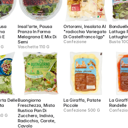
usa 
Insal'arte, Pausa 
Ortoromi, Insalata Al 
Bonduelle
ma 
Pranzo In Forma 
"radicchio Variegato 
Lattuga 
 E 
Melagrana E Mix Di 
Di Castelfranco Igp"
Lattughi
Semi
Confezione
Busta 10
 G
Vaschetta 110 G
ta Delle 
Buongiorno 
La Giraffa, Patate 
La Giraff
ta 
Freschezza, Mista 
Piccole
Rondelle
Rustica Pan Di 
Confezione 500 G
Confezio
80 G
Zucchero, Indivia, 
Radicchio, Carote, 
Cavolo