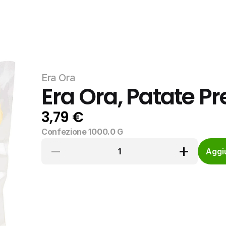
Era Ora
Era Ora, Patate Pr
3,79 €
Confezione 1000.0 G
1
Aggiu