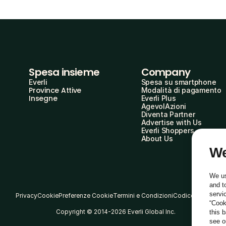
Spesa insieme
Company
Everli
Spesa su smartphone
Province Attive
Modalità di pagamento
Insegne
Everli Plus
AgevolAzioni
Diventa Partner
Advertise with Us
Everli Shoppers
About Us
We
We us
and t
servi
Privacy
Cookie
Preferenze Cookie
Termini e Condizioni
Codice Etico
“Cook
Copyright © 2014-2026 Everli Global Inc.
this 
see 