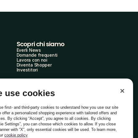
Scopri chi siamo
Everli News
Domande frequenti
Lavora con noi
Diventa Shopper
Investitori
 use cookies
e first- and third-party cookies to understand how you use our site
o offer a personalized shopping experience with tailored offers and
ces. By clicking “Accept”, you agree to all cookies. By clicking
ie Settings”, you can choose which cookies to allow. If you close
Italiano
banner with “X”, only essential cookies will be used. To learn more,
our
cookie policy