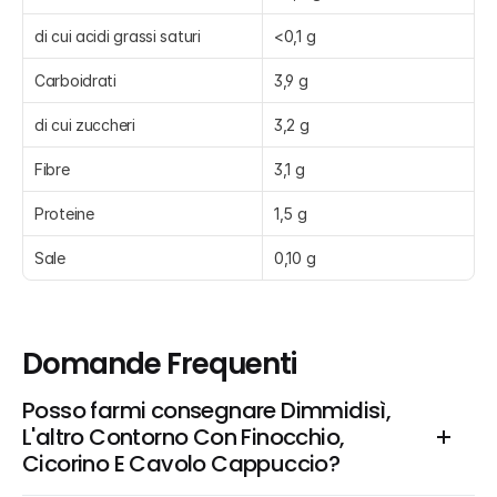
di cui acidi grassi saturi
<0,1 g
Carboidrati
3,9 g
di cui zuccheri
3,2 g
Fibre
3,1 g
Proteine
1,5 g
Sale
0,10 g
Domande Frequenti
Posso farmi consegnare Dimmidisì, 
L'altro Contorno Con Finocchio, 
Cicorino E Cavolo Cappuccio?