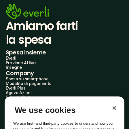
Amiamo farti
la spesa
Spesa insieme
Everli
Province Attive
Insegne
Company
Spesa su smartphone
Modalità di pagamento
Everli Plus
AgevolAzioni
Diventa Partner
Advertise with Us
Everli Shoppers
We use cookies
About Us
Scopri chi siamo
Everli News
We use first- and third-party cookies to understand how you
Domande frequenti
use our site and to offer a personalized shopping experience