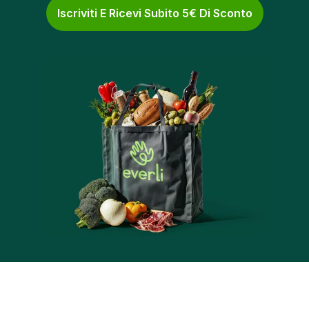
Iscriviti E Ricevi Subito 5€ Di Sconto