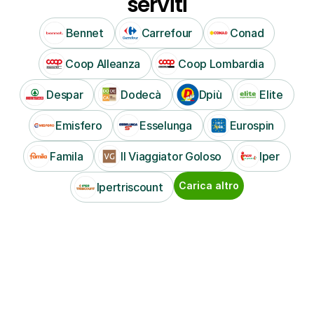
serviti
Bennet
Carrefour
Conad
Coop Alleanza
Coop Lombardia
Despar
Dodecà
Dpiù
Elite
Emisfero
Esselunga
Eurospin
Famila
Il Viaggiator Goloso
Iper
Carica altro
Ipertriscount