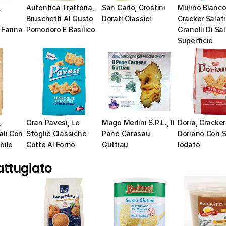
 
Autentica Trattoria, 
San Carlo, Crostini 
Mulino Bianco,
Bruschetti Al Gusto 
Dorati Classici
Cracker Salati
Farina 
Pomodoro E Basilico
Granelli Di Sale
Superficie
 
Gran Pavesi, Le 
Mago Merlini S.R.L., Il 
Doria, Cracker 
li Con 
Sfoglie Classiche 
Pane Carasau 
Doriano Con S
ile 
Cotte Al Forno
Guttiau
Iodato
attugiato