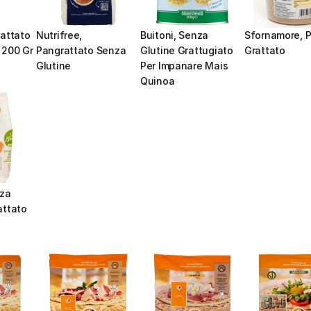
attato 
Nutrifree, 
Buitoni, Senza 
Sfornamore, P
 200 Gr
Pangrattato Senza 
Glutine Grattugiato 
Grattato
Glutine
Per Impanare Mais 
Quinoa
za 
ttato 