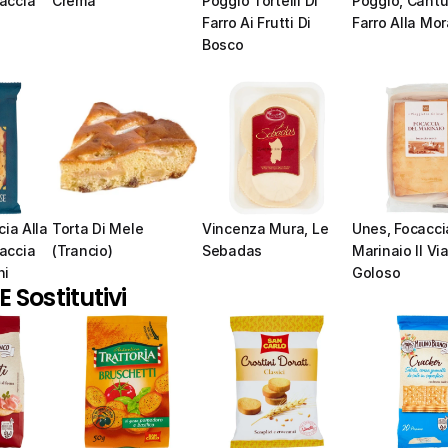
ccia 
Crema
Poggio Tortelli Di 
Poggio, Cantuc
Farro Ai Frutti Di 
Farro Alla Mor
Bosco
ia Alla 
Torta Di Mele 
Vincenza Mura, Le 
Unes, Focaccia
ccia 
(Trancio)
Sebadas
Marinaio Il Via
ni
Goloso
 Sostitutivi