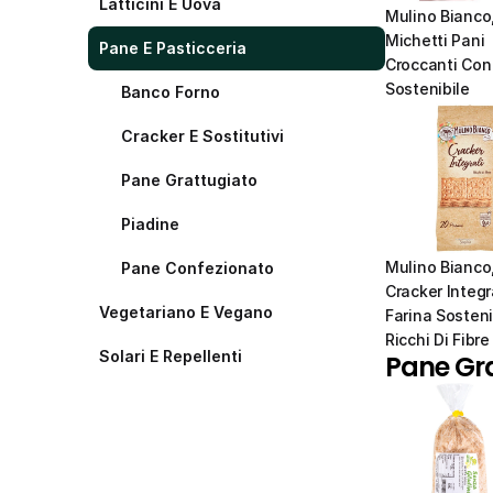
Latticini E Uova
Mulino Bianco,
Michetti Pani 
Pane E Pasticceria
Croccanti Con 
Sostenibile
Banco Forno
Cracker E Sostitutivi
Pane Grattugiato
Piadine
Mulino Bianco,
Pane Confezionato
Cracker Integra
Vegetariano E Vegano
Farina Sostenib
Ricchi Di Fibre
Solari E Repellenti
Pane Gr