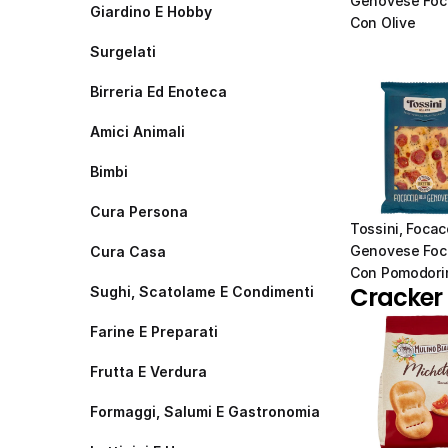
Genovese Foca
Giardino E Hobby
Con Olive
Surgelati
Birreria Ed Enoteca
Amici Animali
Bimbi
Cura Persona
Tossini, Focacc
Genovese Foca
Cura Casa
Con Pomodori
Cracker E
Sughi, Scatolame E Condimenti
Farine E Preparati
Frutta E Verdura
Formaggi, Salumi E Gastronomia