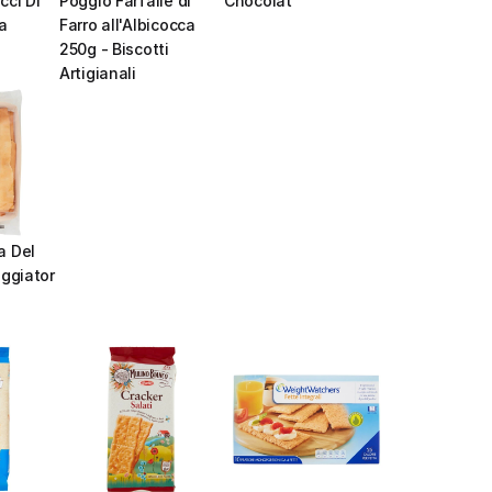
ci Di 
Poggio Farfalle di 
Chocolat
a
Farro all'Albicocca 
250g - Biscotti 
Artigianali
 Del 
ggiator 