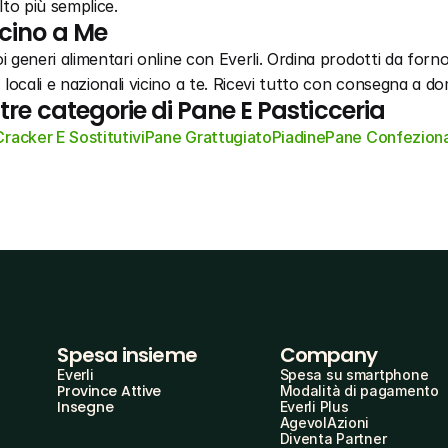
to più semplice.
cino a Me
i generi alimentari online con Everli. Ordina prodotti da forno,
locali e nazionali vicino a te. Ricevi tutto con consegna a dom
ltre categorie di Pane E Pasticceria
Cracker E Sostitutivi
Pane Grattugiato
Piadine
Pane Confezion
Spesa insieme
Company
Everli
Spesa su smartphone
Province Attive
Modalità di pagamento
Insegne
Everli Plus
AgevolAzioni
Diventa Partner