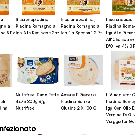
a, 
Riccionepiadina, 
Riccionepiadina, 
Riccionepiadin
nola 
Piadina Romagnola 
Padina Romagnola 
Piadina Romag
ese 5 Pz
Igp Alla Riminese 3pz
Igp "la Spessa" 3 Pz
Igp Alla Rimin
All'Olio Extrav
D'Oliva 4% 3 
 
Nutrifree, Pane Fette 
Amarsi E Piacersi, 
Il Viaggiator G
li 
4x75 300g S/g       
Piadina Senza 
Piadina Romag
ina 
Nutrifree
Glutine 2 X 100 G
Igp Con Olio Ex
Vergine Di Oliva
Viaggiator Go
nfezionato