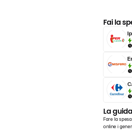
Fai la sp
I
E
C
La guida
Fare la spes
online i gener