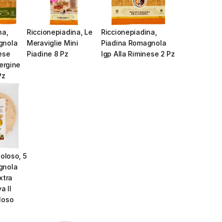
a, 
Riccionepiadina, Le 
Riccionepiadina, 
nola 
Meraviglie Mini 
Piadina Romagnola 
ese 
Piadine 8 Pz
Igp Alla Riminese 2 Pz
ergine 
Pz
oloso, 5 
nola 
tra 
 Il 
loso