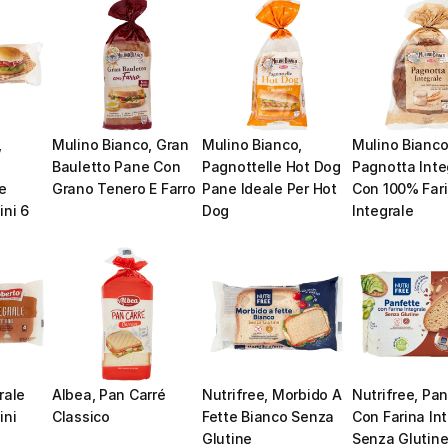
 
Mulino Bianco, Gran 
Mulino Bianco, 
Mulino Bianco,
Bauletto Pane Con 
Pagnottelle Hot Dog 
Pagnotta Integ
e 
Grano Tenero E Farro
Pane Ideale Per Hot 
Con 100% Fari
ni 6 
Dog
Integrale
ale 
Albea, Pan Carré 
Nutrifree, Morbido A 
Nutrifree, Pan
ini
Classico
Fette Bianco Senza 
Con Farina Int
Glutine
Senza Glutin