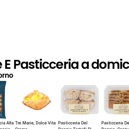
 E Pasticceria a domici
orno
ia Alla 
Tre Marie, Dolce Vita 
Pasticceria Del 
Pasticceria Del