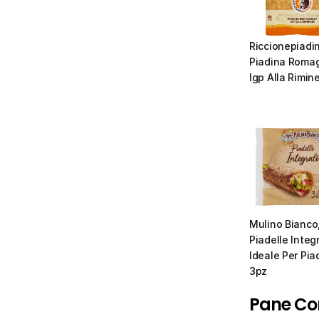
Riccionepiadin
Piadina Romag
Igp Alla Rimin
Mulino Bianco,
Piadelle Integra
Ideale Per Piad
3pz
Pane Co