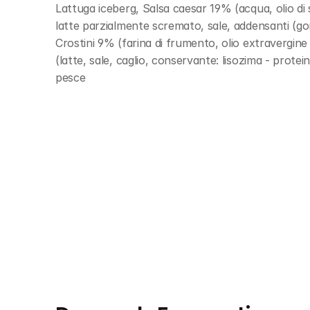
Lattuga iceberg, Salsa caesar 19% (acqua, olio di se
latte parzialmente scremato, sale, addensanti (gom
Crostini 9% (farina di frumento, olio extravergine 
(latte, sale, caglio, conservante: lisozima - prote
pesce