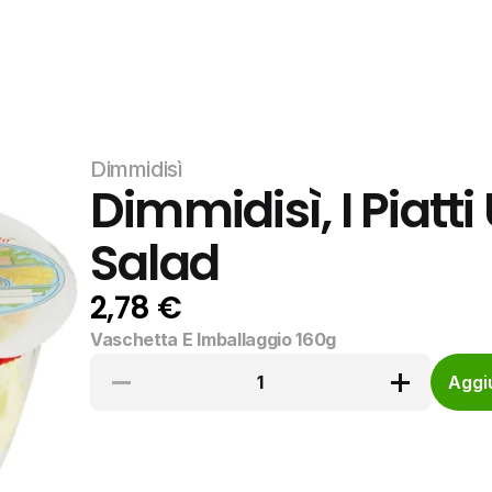
Dimmidisì
Dimmidisì, I Piatti
Salad
2,78 €
Vaschetta E Imballaggio 160g
1
Aggiu