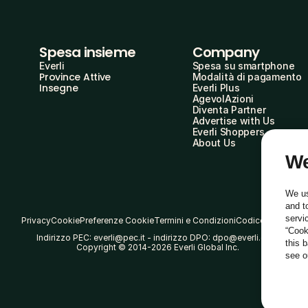
Spesa insieme
Company
Everli
Spesa su smartphone
Province Attive
Modalità di pagamento
Insegne
Everli Plus
AgevolAzioni
Diventa Partner
Advertise with Us
Everli Shoppers
About Us
We
We us
and t
servi
Privacy
Cookie
Preferenze Cookie
Termini e Condizioni
Codice Etico
“Cook
Indirizzo PEC: everli@pec.it - indirizzo DPO: dpo@everli.com
this 
Copyright © 2014-2026 Everli Global Inc.
see 