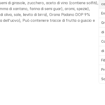
mi di girasole, zucchero, aceto di vino (contiene solfiti), 
c
ma di xantano, farina di semi guar), aromi, spezie), 
En
di oliva, sale, lievito di birra), Grana Padano DOP 9% 
ina dell'uovo), Può contenere tracce di frutta a guscio e 
Gr
di
Ca
di
Fi
Pr
Sa