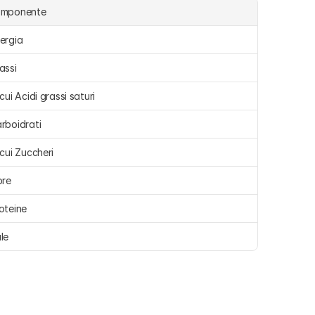
omponente
ergia 
assi 
 cui Acidi grassi saturi 
rboidrati 
 cui Zuccheri 
bre 
oteine 
le 