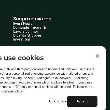
Scopri chi siamo
Everli News
Domande frequenti
Lavora con noi
Diventa Shopper
Investitori
 use cookies
e first- and third-party cookies to understand how you use our site
o offer a personalized shopping experience with tailored offers and
ces. By clicking “Accept”, you agree to all cookies. By clicking
ie Settings”, you can choose which cookies to allow. If you close
Italiano
banner with “X”, only essential cookies will be used. To learn more,
our
cookie policy
Customize
Accept