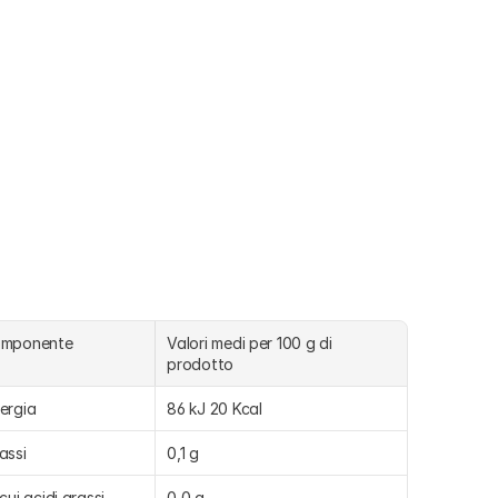
omponente
Valori medi per 100 g di 
prodotto
ergia
86 kJ 20 Kcal
assi
0,1 g
 cui acidi grassi 
0,0 g