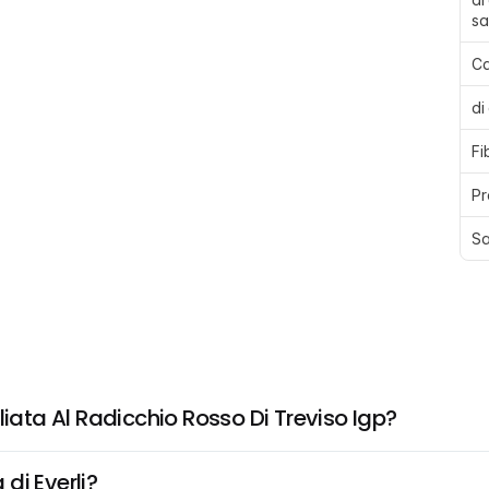
sa
Ca
di
Fi
Pr
Sa
liata Al Radicchio Rosso Di Treviso Igp?
di Everli?