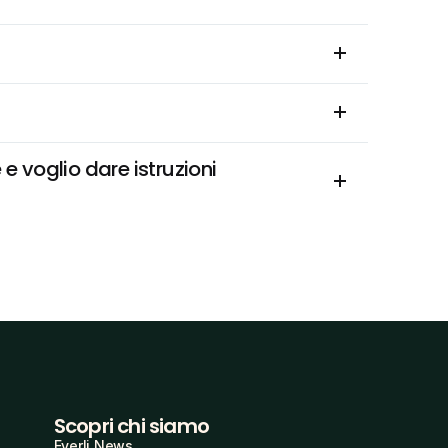
e voglio dare istruzioni 
Scopri chi siamo
Everli News