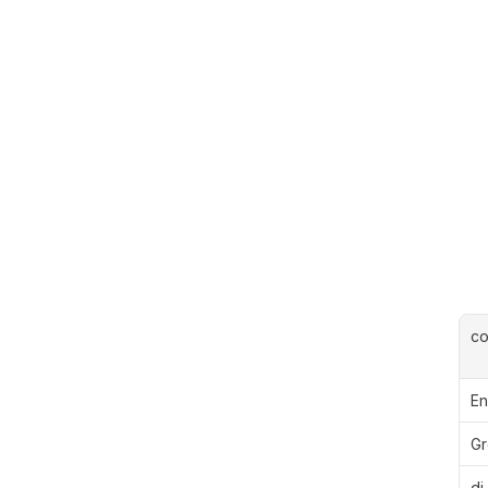
c
En
Gr
di