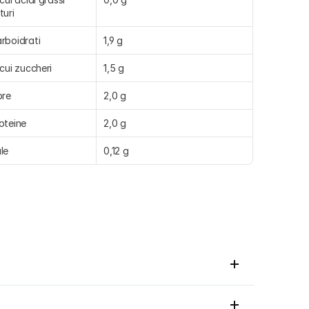
turi
rboidrati
1,9 g
 cui zuccheri
1,5 g
bre
2,0 g
oteine
2,0 g
le
0,12 g