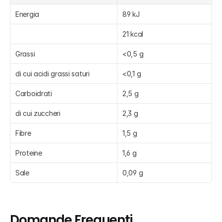
Energia
89 kJ
21 kcal
Grassi
<0,5 g
di cui acidi grassi saturi
<0,1 g
Carboidrati
2,5 g
di cui zuccheri
2,3 g
Fibre
1,5 g
Proteine
1,6 g
Sale
0,09 g
Domande Frequenti