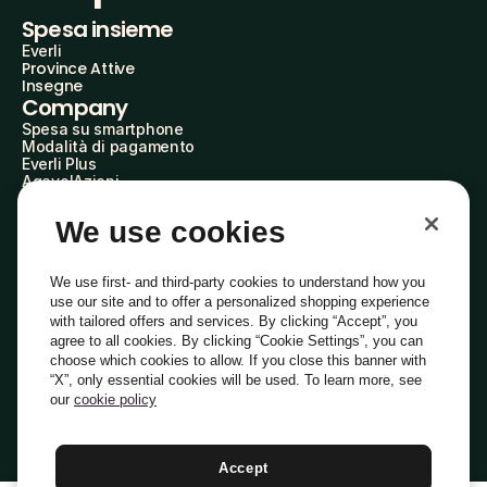
Spesa insieme
Everli
Province Attive
Insegne
Company
Spesa su smartphone
Modalità di pagamento
Everli Plus
AgevolAzioni
Diventa Partner
Advertise with Us
We use cookies
Everli Shoppers
About Us
Scopri chi siamo
We use first- and third-party cookies to understand how you
Everli News
use our site and to offer a personalized shopping experience
Domande frequenti
with tailored offers and services. By clicking “Accept”, you
Lavora con noi
agree to all cookies. By clicking “Cookie Settings”, you can
Diventa Shopper
choose which cookies to allow. If you close this banner with
Investitori
“X”, only essential cookies will be used. To learn more, see
Privacy
Cookie
Preferenze Cookie
Termini e Condizioni
Codice Etico
our
cookie policy
Copyright © 2014-2026 Everli Global Inc.
Italiano
Accept