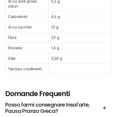
di cui acidi grassi 
0,3 g
saturi
Carboidrati
4,6 g
di cui zuccheri
1,9 g
Fibre
2,9 g
Proteine
1,4 g
Sale
3,58 g
*escluso condimenti
Domande Frequenti
Posso farmi consegnare Insal'arte, 
Pausa Pranzo Greca?