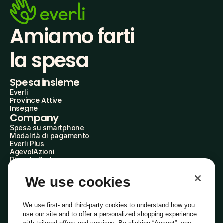
Amiamo farti
la spesa
Spesa insieme
Everli
Province Attive
Insegne
Company
Spesa su smartphone
Modalità di pagamento
Everli Plus
AgevolAzioni
Diventa Partner
Advertise with Us
Everli Shoppers
We use cookies
About Us
Scopri chi siamo
Everli News
We use first- and third-party cookies to understand how you
Domande frequenti
use our site and to offer a personalized shopping experience
Lavora con noi
with tailored offers and services. By clicking “Accept”, you