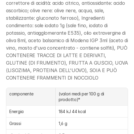
correttore di acidità: acido citrico, antiossidante: acido 
ascorbico; olive nere: olive nere, acqua, sale, 
stabilizzante: gluconato ferroso), Ingredienti 
condimento: sale iodato 1g (sale fino, iodato di 
potassio, antiagglomerante E535), olio extravergine di 
oliva 8ml, aceto balsamico di Modena IGP 3ml (aceto di 
vino, mosto d'uva concentrato - contiene solfiti), PUÒ 
CONTENERE TRACCE DI LATTE E DERIVATI, 
GLUTINE (DI FRUMENTO), FRUTTA A GUSCIO, UOVA 
(LISOZIMA, PROTEINA DELL'UOVO), SOIA E PUÒ 
CONTENERE FRAMMENTI DI NOCCIOLO
componente
(valori medi per 100 g di 
prodotto)*
Energia
184 kJ 44 kcal
Grassi
1,6 g