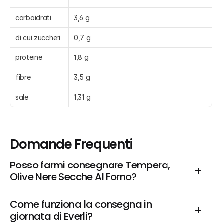
carboidrati
3,6 g
di cui zuccheri
0,7 g
proteine
1,8 g
fibre
3,5 g
sale
1,31 g
Domande Frequenti
Posso farmi consegnare Tempera, 
Olive Nere Secche Al Forno?
Come funziona la consegna in 
giornata di Everli?