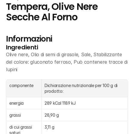
Tempera, Olive Nere 
Secche Al Forno
Informazioni
Ingredienti
Olive nere, Olio di semi di girasole, Sale, Stabilizzante 
del colore: gluconato ferroso, Può contenere tracce di 
lupini
componente
Dichiarazione nutrizionale per 100 g di 
prodotto:
energia
289 kCal 1189 kJ
grassi
28,90 g
di cui grassi 
3,11 g
saturi