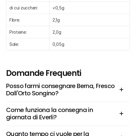
di cui zuccheri:
<0,5g
Fibre:
2,1g
Proteine:
2,0g
Sale:
0,05g
Domande Frequenti
Posso farmi consegnare Berna, Fresco 
Dall'Orto Songino?
Come funziona la consegna in 
giornata di Everli?
Quanto tempo ci vuole per la 