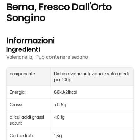
Berna, Fresco Dall'Orto 
Songino
Informazioni
Ingredienti
Valerianella, Può contenere sedano
componente
Dichiarazione nutrizionale valori medi 
per 100g:
Energia:
88kJ/21kcal
Grassi:
<0,5g
di cui acidi grassi 
<0,1g
saturi:
Carboidrati:
1,3g