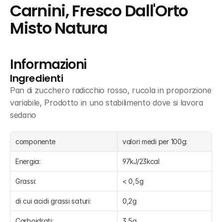
Carnini, Fresco Dall'Orto 
Misto Natura
Informazioni
Ingredienti
Pan di zucchero radicchio rosso, rucola in proporzione 
variabile, Prodotto in uno stabilimento dove si lavora 
sedano
componente
valori medi per 100g:
Energia:
97kJ/23kcal
Grassi:
< 0,5g
di cui acidi grassi saturi:
0,2g
Carboidrati:
3,5g