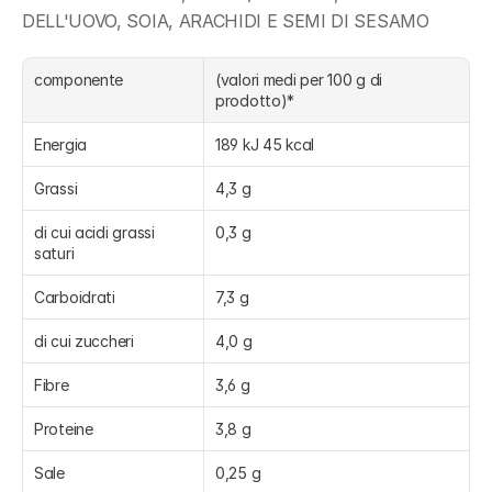
DELL'UOVO, SOIA, ARACHIDI E SEMI DI SESAMO
componente
(valori medi per 100 g di 
prodotto)*
Energia
189 kJ 45 kcal
Grassi
4,3 g
di cui acidi grassi 
0,3 g
saturi
Carboidrati
7,3 g
di cui zuccheri
4,0 g
Fibre
3,6 g
Proteine
3,8 g
Sale
0,25 g