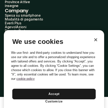
Province Attive
Insegne
Company
Spesa su smartphone
Modalità di pagamento
Everli Plus
AgevolAzioni
Diventa Partner
Advertise with Us
Everli Shoppers
We use cookies
About Us
Scopri chi siamo
Everli News
We use first- and third-party cookies to understand how you
Domande frequenti
use our site and to offer a personalized shopping experience
Lavora con noi
with tailored offers and services. By clicking “Accept”, you
Diventa Shopper
agree to all cookies. By clicking “Cookie Settings”, you can
Investitori
choose which cookies to allow. If you close this banner with
Privacy
Cookie
Preferenze Cookie
“X”, only essential cookies will be used. To learn more, see
Termini e Condizioni
Codice Etico
our
cookie policy
Indirizzo PEC: everli@pec.it - indirizzo DPO: dpo@everli.com
Copyright © 2014-2026 Everli Global Inc.
Italiano
Accept
Customize
1
Aggiungi Al Carrello