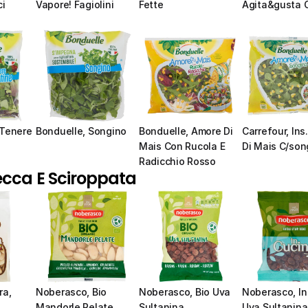
ci
Vapore! Fagiolini
Fette
Agita&gusta C
Tenere 
Bonduelle, Songino
Bonduelle, Amore Di 
Carrefour, Ins
Mais Con Rucola E 
Di Mais C/son
Radicchio Rosso
ecca E Sciroppata
a, 
Noberasco, Bio 
Noberasco, Bio Uva 
Noberasco, In
Mandorle Pelate
Sultanina
Uva Sultanina