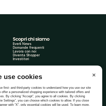
Scopri chi siamo
Everli News
Domande frequenti
Lavora con noi
Diventa Shopper
Investitori
 use cookies
e first- and third-party cookies to understand how you use our site
o offer a personalized shopping experience with tailored offers and
ces. By clicking “Accept”, you agree to all cookies. By clicking
ie Settings”, you can choose which cookies to allow. If you close
Italiano
banner with “X”, only essential cookies will be used. To learn more,