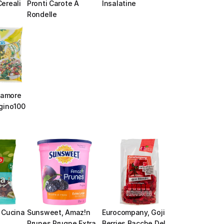
ereali
Pronti Carote A 
Insalatine
Rondelle
.amore 
gino100
 Cucina 
Sunsweet, Amaz!n 
Eurocompany, Goji 
Prunes Prugne Extra 
Berries Bacche Del 