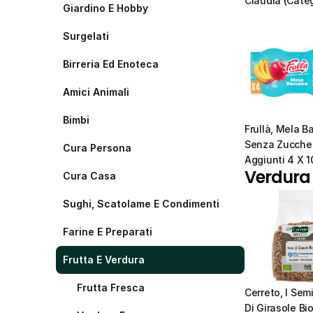
Claudia (Categ
Giardino E Hobby
Surgelati
Birreria Ed Enoteca
Amici Animali
Bimbi
Frullà, Mela B
Senza Zuccher
Cura Persona
Aggiunti 4 X 1
Verdura
Cura Casa
Sughi, Scatolame E Condimenti
Farine E Preparati
Frutta E Verdura
Frutta Fresca
Cerreto, I Semi
Di Girasole Bi