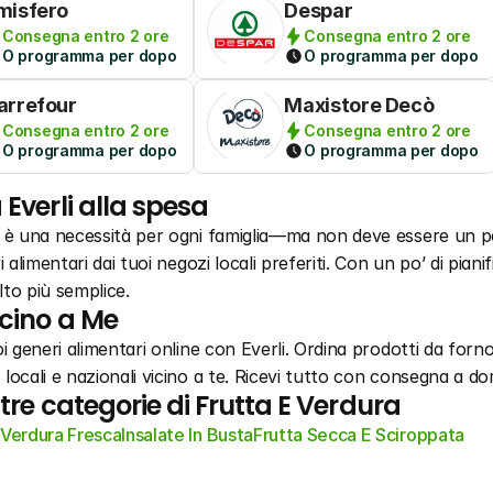
misfero
Despar
Consegna entro 2 ore
Consegna entro 2 ore
O programma per dopo
O programma per dopo
arrefour
Maxistore Decò
Consegna entro 2 ore
Consegna entro 2 ore
O programma per dopo
O programma per dopo
 Everli alla spesa
a è una necessità per ogni famiglia—ma non deve essere un pe
i alimentari dai tuoi negozi locali preferiti. Con un po’ di pian
to più semplice.
cino a Me
i generi alimentari online con Everli. Ordina prodotti da forno,
locali e nazionali vicino a te. Ricevi tutto con consegna a dom
ltre categorie di Frutta E Verdura
Verdura Fresca
Insalate In Busta
Frutta Secca E Sciroppata