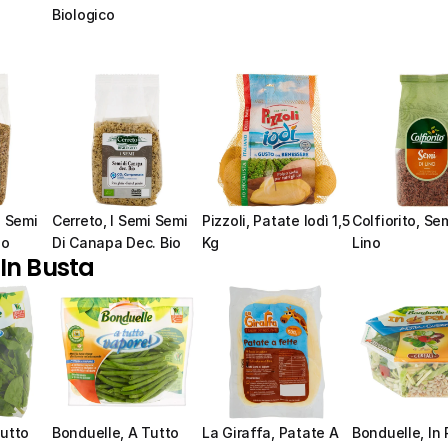
Biologico
 Semi 
Cerreto, I Semi Semi 
Pizzoli, Patate Iodì 1,5 
Colfiorito, Sem
io
Di Canapa Dec. Bio
Kg
Lino
 In Busta
utto 
Bonduelle, A Tutto 
La Giraffa, Patate A 
Bonduelle, In 