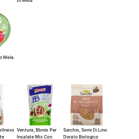
Di Mela
o Mela 
llness 
Ventura, Bbmix Per 
Sarchio, Semi Di Lino 
te
Insalate Mix Con 
Dorato Biologico