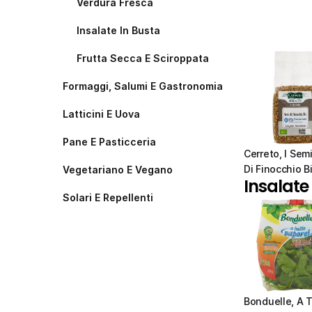
Verdura Fresca
Insalate In Busta
Frutta Secca E Sciroppata
Formaggi, Salumi E Gastronomia
Latticini E Uova
Pane E Pasticceria
Cerreto, I Semi
Di Finocchio B
Vegetariano E Vegano
Insalate
Solari E Repellenti
Bonduelle, A T