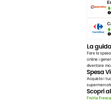
E
C
La guida
Fare la spes
online i gener
diventare mol
Spesa Vi
Acquista i tuo
supermercati 
Scopri a
Frutta Fresca