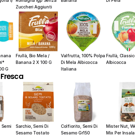
oria I)
Romagna Igp Senza 
Banana
Di Pera
Zuccheri Aggiunti
anana 
Frullà, Bio Mela / 
Valfrutta, 100% Polpa 
Frullà, Classic
i* 
Banana 2 X 100 G
Di Mela Albicocca 
Albicocca
00 G
Italiana
 Fresca
 Semi 
Sarchio, Semi Di 
Colfiorito, Semi Di 
Mister Nut, We
o
Sesamo Tostato 
Sesamo Gr150
Mix Per Insala