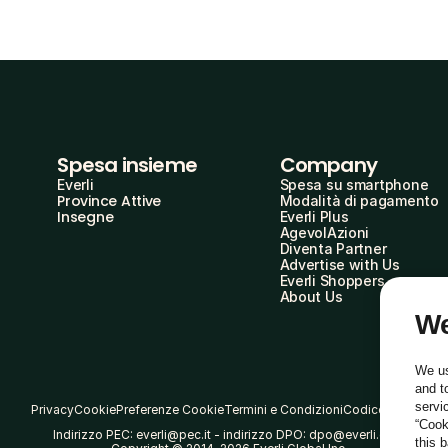
Spesa insieme
Company
Everli
Spesa su smartphone
Province Attive
Modalità di pagamento
Insegne
Everli Plus
AgevolAzioni
Diventa Partner
Advertise with Us
Everli Shoppers
About Us
We
We us
and t
servi
Privacy
Cookie
Preferenze Cookie
Termini e Condizioni
Codice Etico
“Cook
Indirizzo PEC: everli@pec.it - indirizzo DPO: dpo@everli.com
this 