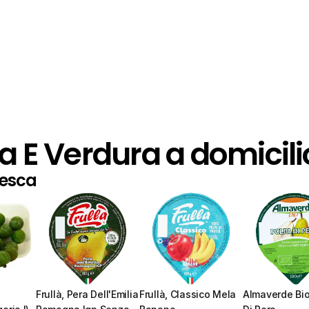
ta E Verdura a domicili
resca
Frullà, Pera Dell'Emilia 
Frullà, Classico Mela 
Almaverde Bio,