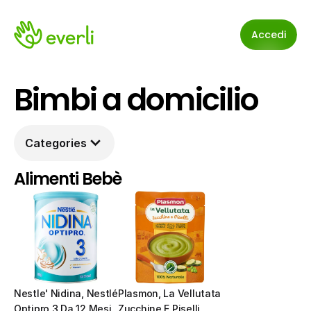
Accedi
Bimbi a domicilio
Categories
Alimenti Bebè
Nestle' Nidina, Nestlé  
Plasmon, La Vellutata 
Optipro 3 Da 12 Mesi 
Zucchine E Piselli