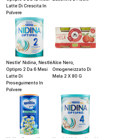
Latte Di Crescita In 
Polvere
Nestle' Nidina, Nestlé  
Alce Nero, 
Optipro 2 Da 6 Mesi 
Omogeneizzato Di 
Latte Di 
Mela 2 X 80 G
Proseguimento In 
Polvere