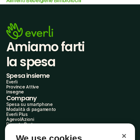
Alimenti Bebè
Igiene Bimbi
Giochi
Amiamo farti
la spesa
Spesa insieme
Everli
Province Attive
Insegne
Company
Spesa su smartphone
Modalità di pagamento
Everli Plus
AgevolAzioni
Diventa Partner
Advertise with Us
Everli Shoppers
We use cookies
About Us