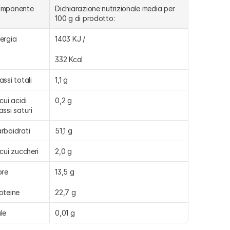
omponente
Dichiarazione nutrizionale media per 
100 g di prodotto:
ergia
1403 KJ /
332 Kcal
assi totali
1,1 g
cui acidi 
0,2 g
assi saturi
rboidrati
51,1 g
 cui zuccheri
2,0 g
bre
13,5 g
oteine
22,7 g
le
0,01 g