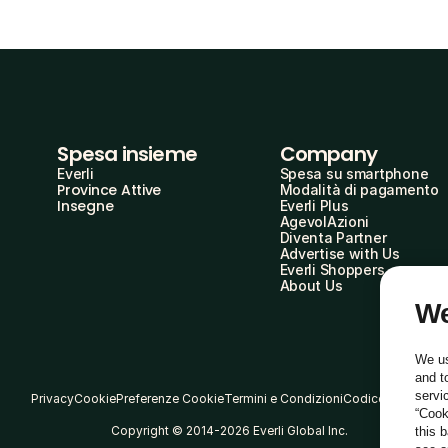
Spesa insieme
Company
Everli
Spesa su smartphone
Province Attive
Modalità di pagamento
Insegne
Everli Plus
AgevolAzioni
Diventa Partner
Advertise with Us
Everli Shoppers
About Us
We
We us
and t
servi
Privacy
Cookie
Preferenze Cookie
Termini e Condizioni
Codice Etico
“Cook
Copyright © 2014-2026 Everli Global Inc.
this 