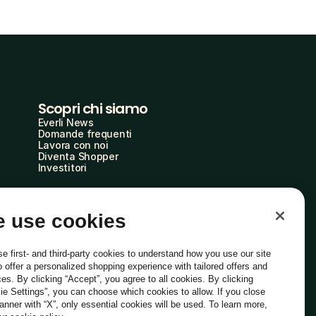
Scopri chi siamo
Everli News
Domande frequenti
Lavora con noi
Diventa Shopper
Investitori
 use cookies
e first- and third-party cookies to understand how you use our site
o offer a personalized shopping experience with tailored offers and
ces. By clicking “Accept”, you agree to all cookies. By clicking
ie Settings”, you can choose which cookies to allow. If you close
Italiano
banner with “X”, only essential cookies will be used. To learn more,