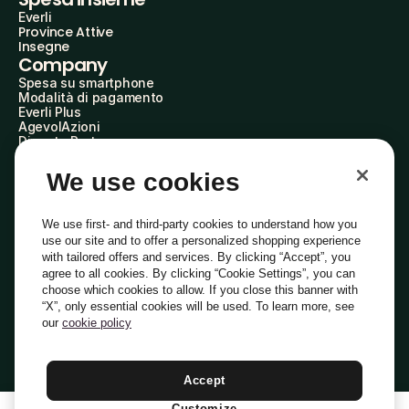
Everli
Province Attive
Insegne
Company
Spesa su smartphone
Modalità di pagamento
Everli Plus
AgevolAzioni
Diventa Partner
Advertise with Us
Everli Shoppers
We use cookies
About Us
Scopri chi siamo
Everli News
We use first- and third-party cookies to understand how you
Domande frequenti
use our site and to offer a personalized shopping experience
Lavora con noi
with tailored offers and services. By clicking “Accept”, you
Diventa Shopper
agree to all cookies. By clicking “Cookie Settings”, you can
Investitori
choose which cookies to allow. If you close this banner with
Privacy
Cookie
Preferenze Cookie
“X”, only essential cookies will be used. To learn more, see
Termini e Condizioni
Codice Etico
our
cookie policy
Indirizzo PEC: everli@pec.it - indirizzo DPO: dpo@everli.com
Copyright © 2014-2026 Everli Global Inc.
Italiano
Accept
Customize