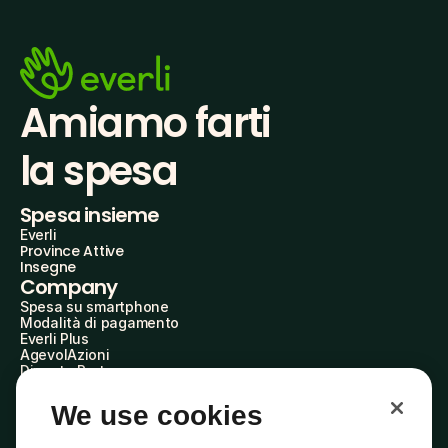
Amiamo farti
la spesa
Spesa insieme
Everli
Province Attive
Insegne
Company
Spesa su smartphone
Modalità di pagamento
Everli Plus
AgevolAzioni
Diventa Partner
Advertise with Us
Everli Shoppers
We use cookies
About Us
Scopri chi siamo