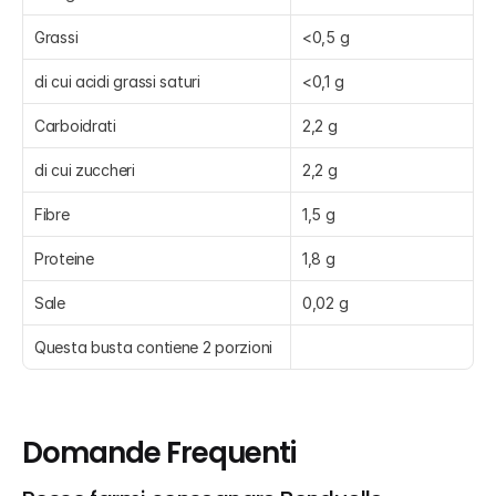
Grassi
<0,5 g
di cui acidi grassi saturi
<0,1 g
Carboidrati
2,2 g
di cui zuccheri
2,2 g
Fibre
1,5 g
Proteine
1,8 g
Sale
0,02 g
Questa busta contiene 2 porzioni
Domande Frequenti