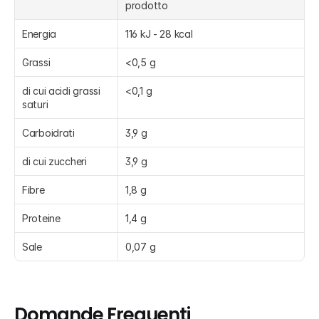
prodotto
Energia
116 kJ - 28 kcal
Grassi
<0,5 g
di cui acidi grassi 
<0,1 g
saturi
Carboidrati
3,9 g
di cui zuccheri
3,9 g
Fibre
1,8 g
Proteine
1,4 g
Sale
0,07 g
Domande Frequenti