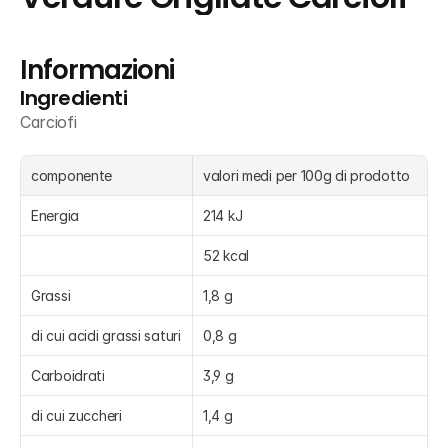
Informazioni
Ingredienti
Carciofi
componente
valori medi per 100g di prodotto 
Energia
214 kJ
52 kcal
Grassi
1,8 g
di cui acidi grassi saturi
0,8 g
Carboidrati
3,9 g
di cui zuccheri
1,4 g