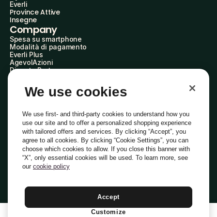
Everli
Province Attive
Insegne
Company
Spesa su smartphone
Modalità di pagamento
Everli Plus
AgevolAzioni
Diventa Partner
Advertise with Us
Everli Shoppers
We use cookies
About Us
Scopri chi siamo
Everli News
We use first- and third-party cookies to understand how you
Domande frequenti
use our site and to offer a personalized shopping experience
Lavora con noi
with tailored offers and services. By clicking “Accept”, you
Diventa Shopper
agree to all cookies. By clicking “Cookie Settings”, you can
Investitori
choose which cookies to allow. If you close this banner with
Privacy
Cookie
Preferenze Cookie
“X”, only essential cookies will be used. To learn more, see
Termini e Condizioni
Codice Etico
our
cookie policy
Indirizzo PEC: everli@pec.it - indirizzo DPO: dpo@everli.com
Copyright © 2014-2026 Everli Global Inc.
Italiano
Accept
Customize