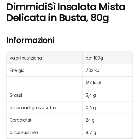
DimmidiSì Insalata Mista 
Delicata in Busta, 80g
Informazioni
valori nutrizionali
per 100g
Energia
702 kJ
167 kcal
Grassi
3,4 g
di cui acidi grassi saturi
0,6 g
Carboidrati
24 g
di cui zuccheri
4,7 g