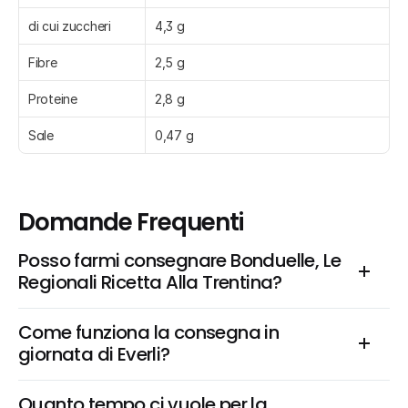
di cui zuccheri
4,3 g
Fibre
2,5 g
Proteine
2,8 g
Sale
0,47 g
Domande Frequenti
Posso farmi consegnare Bonduelle, Le 
Regionali Ricetta Alla Trentina?
Come funziona la consegna in 
giornata di Everli?
Quanto tempo ci vuole per la 