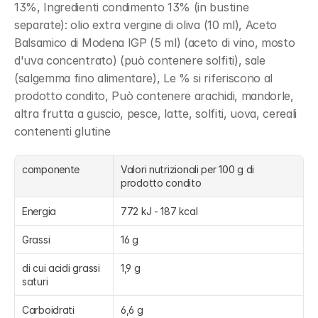
13%, Ingredienti condimento 13% (in bustine 
separate): olio extra vergine di oliva (10 ml), Aceto 
Balsamico di Modena IGP (5 ml) (aceto di vino, mosto 
d'uva concentrato) (può contenere solfiti), sale 
(salgemma fino alimentare), Le % si riferiscono al 
prodotto condito, Può contenere arachidi, mandorle, 
altra frutta a guscio, pesce, latte, solfiti, uova, cereali 
contenenti glutine
componente
Valori nutrizionali per 100 g di 
prodotto condito
Energia
772 kJ - 187 kcal
Grassi
16 g
di cui acidi grassi 
1,9 g
saturi
Carboidrati
6,6 g