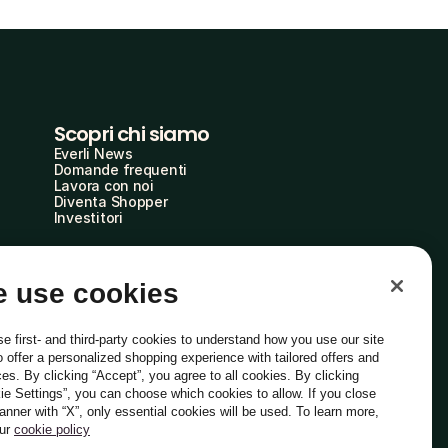
Scopri chi siamo
Everli News
Domande frequenti
Lavora con noi
Diventa Shopper
Investitori
 use cookies
e first- and third-party cookies to understand how you use our site
o offer a personalized shopping experience with tailored offers and
ces. By clicking “Accept”, you agree to all cookies. By clicking
ie Settings”, you can choose which cookies to allow. If you close
Italiano
banner with “X”, only essential cookies will be used. To learn more,
our
cookie policy