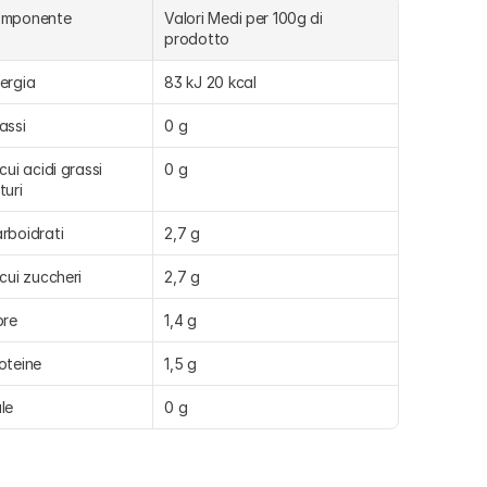
omponente
Valori Medi per 100g di 
prodotto
ergia
83 kJ 20 kcal
assi
0 g
 cui acidi grassi 
0 g
turi
rboidrati
2,7 g
 cui zuccheri
2,7 g
bre
1,4 g
oteine
1,5 g
le
0 g