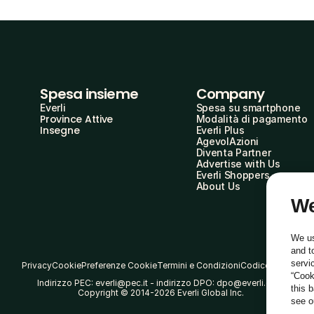
Spesa insieme
Company
Everli
Spesa su smartphone
Province Attive
Modalità di pagamento
Insegne
Everli Plus
AgevolAzioni
Diventa Partner
Advertise with Us
Everli Shoppers
About Us
We
We us
and t
servi
Privacy
Cookie
Preferenze Cookie
Termini e Condizioni
Codice Etico
“Cook
Indirizzo PEC: everli@pec.it - indirizzo DPO: dpo@everli.com
this 
Copyright © 2014-2026 Everli Global Inc.
see 