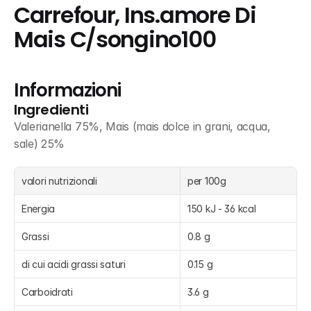
Carrefour, Ins.amore Di 
Mais C/songino100
Informazioni
Ingredienti
Valerianella 75%, Mais (mais dolce in grani, acqua, 
sale) 25%
valori nutrizionali
per 100g
Energia
150 kJ - 36 kcal
Grassi
0.8 g
di cui acidi grassi saturi
0.15 g
Carboidrati
3.6 g