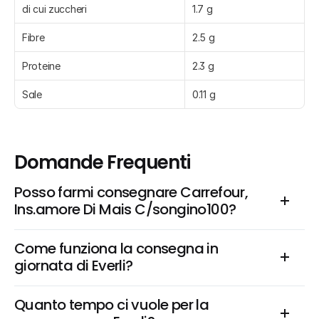
di cui zuccheri
1.7 g
Fibre
2.5 g
Proteine
2.3 g
Sale
0.11 g
Domande Frequenti
Posso farmi consegnare Carrefour, 
Ins.amore Di Mais C/songino100?
Come funziona la consegna in 
giornata di Everli?
Quanto tempo ci vuole per la 