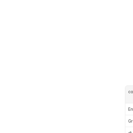
c
En
Gr
di