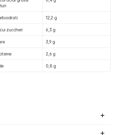
turi
rboidrati
12,2 g
 cui zuccheri
6,3 g
bre
3,9 g
oteine
2,6 g
le
0,8 g