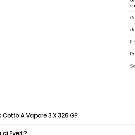
sa
Ca
di
Fi
Pr
Sa
s Cotto A Vapore 3 X 326 G?
di Everli?