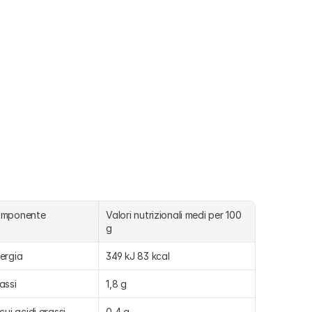
omponente
Valori nutrizionali medi per 100 
g
ergia
349 kJ 83 kcal
assi
1,8 g
 cui acidi grassi 
0,4 g