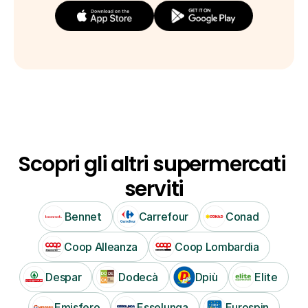
Scopri gli altri supermercati 
serviti
Bennet
Carrefour
Conad
Coop Alleanza
Coop Lombardia
Despar
Dodecà
Dpiù
Elite
Emisfero
Esselunga
Eurospin