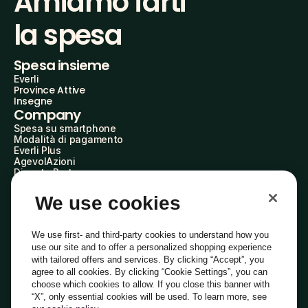
Amiamo farti
la spesa
Spesa insieme
Everli
Province Attive
Insegne
Company
Spesa su smartphone
Modalità di pagamento
Everli Plus
AgevolAzioni
Diventa Partner
Advertise with Us
Everli Shoppers
We use cookies
About Us
Scopri chi siamo
Everli News
We use first- and third-party cookies to understand how you
Domande frequenti
use our site and to offer a personalized shopping experience
Lavora con noi
with tailored offers and services. By clicking “Accept”, you
Diventa Shopper
agree to all cookies. By clicking “Cookie Settings”, you can
Investitori
choose which cookies to allow. If you close this banner with
Privacy
Cookie
Preferenze Cookie
“X”, only essential cookies will be used. To learn more, see
Termini e Condizioni
Codice Etico