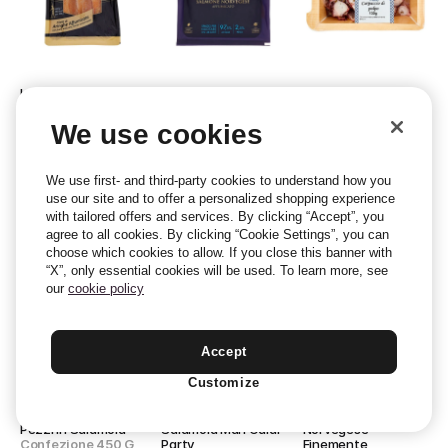
La Nef, Reale Di 
Re Salmone, Ti Amo 
Medusa, Le 
Norvegia Filetti Di 
Salmone Norvegese 
Specialità Di Mare 
Aringhe Affumicate
Affumicato
Carpaccio Di Polpo
We use cookies
Confezione 200 G
Confezione
Confezione
We use first- and third-party cookies to understand how you
use our site and to offer a personalized shopping experience
with tailored offers and services. By clicking “Accept”, you
agree to all cookies. By clicking “Cookie Settings”, you can
choose which cookies to allow. If you close this banner with
“X”, only essential cookies will be used. To learn more, see
our
cookie policy
Accept
Customize
Heiploeg, Surimi A 
Riunione, Gamberi In 
Fjord, Salmone 
Pezzi In Salamoia
Salamoia Mari Caldi 
Norvegese 
Confezione 450 G
Party
Finemente 