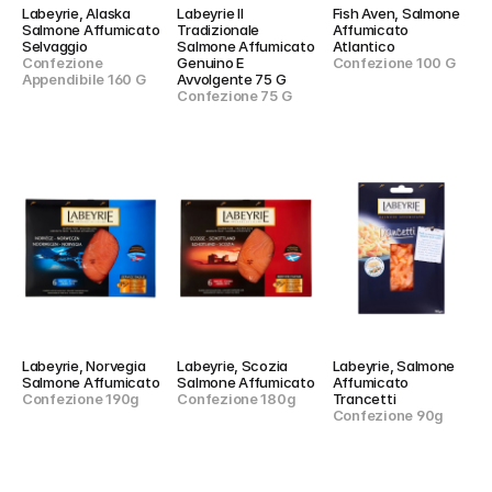
Labeyrie, Alaska 
Labeyrie Il 
Fish Aven, Salmone 
Salmone Affumicato 
Tradizionale 
Affumicato 
Selvaggio
Salmone Affumicato 
Atlantico
Confezione 
Genuino E 
Confezione 100 G
Appendibile 160 G
Avvolgente 75 G
Confezione 75 G
Labeyrie, Norvegia 
Labeyrie, Scozia 
Labeyrie, Salmone 
Salmone Affumicato
Salmone Affumicato
Affumicato 
Confezione 190g
Confezione 180g
Trancetti
Confezione 90g