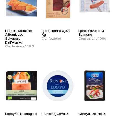
I Tesori, Salmone 
Fjord, Tonno 0,100 
Fjord, Würstel Di 
Affumicato 
Kg
Salmone
Selvaggio 
Confezione
Confezione 100g
Dell'Alaska
Confezione 100 G
Labeyrie, Il Biologico 
Riunione, Uova Di 
Coraya, Delizie Di 