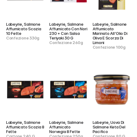
Labeyrie, Salmone 
Labeyrie, Salmone 
Labeyrie, Salmone 
Affumicato Scozia 
Affumicato Con Nori 
Affumicato 
10 Fette
230 + Con Salsa 
Marinato All'Olio Di 
Confezione 330g
Teriyaki 30 G
Oliva E Scorza Di 
Confezione 260g
Limoni
Confezione 100g
Labeyrie, Salmone 
Labeyrie, Salmone 
Labeyrie, Uova Di 
Affumicato Scozia 8 
Affumicato 
Salmone Keta Del 
Fette
Norvegia 8 Fette
Pacifico
Cartone 240 G
Confezione 250g
Confezione 80 G