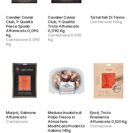
Cavalier Caviar 
Cavalier Caviar 
Tartarfish Di Tonno
Club, 1ᵃ Qualità 
Club, 1ᵃ Qualità 
Confezione 100g
Pesce Spada 
Trota Affumicato 
Affumicato 0,090 
0,090 Kg
Kg
Confezione 0.090 
Confezione 0.090 
Kg
Kg
Morpol, Salmone 
Medusa Insalata di 
Fjord, Trota 
Affumicato
Polpo Fresca in 
Finemente 
Confezione
Atmosfera 
Affumicata 0,100 Kg
Modificata Prodotto 
Confezione
Italiano 145g