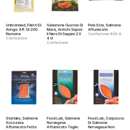
Unbranded, Filetti Di 
Selezione Gustosi Di 
Pole Star, Salmone 
Aringa  Aff. Gr.200 
Mare, Antichi Sapori 
Affumicato
Riunione
Il Nero Di Seppia 2 X 
Confezione 800 G
Confezione
4 G
Confezione
Starlaks, Salmone 
Food Lab, Salmone 
Food Lab, Carpaccio 
Scozzese 
Norvegese 
Di Salmone 
Affumicato Fetta 
Affumicato Taglio 
Norvegese Non 