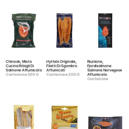
Chinook, Misto 
Hyttels Originale, 
Riunione, 
Cucina Ritagli Di 
Filetti Di Sgombro 
Fjordisalmone 
Salmone Affumicato
Affumicati
Salmone Norvegese 
Confezione 500 G
Confezione 200 G
Affumicato
Confezione