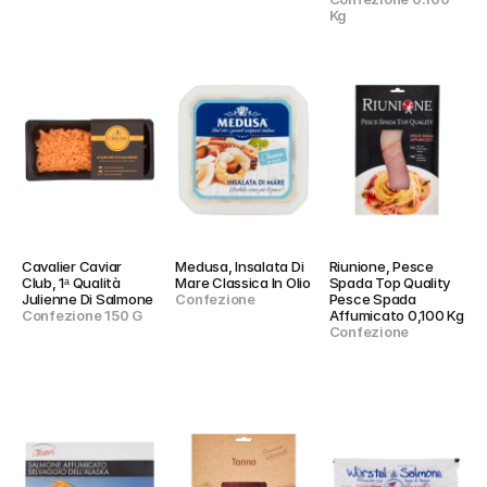
Kg
Cavalier Caviar 
Medusa, Insalata Di 
Riunione, Pesce 
Club, 1ᵃ Qualità 
Mare Classica In Olio
Spada Top Quality 
Julienne Di Salmone
Confezione
Pesce Spada 
Confezione 150 G
Affumicato 0,100 Kg
Confezione