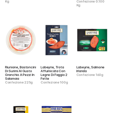
Kg
Confezione 0.100 
Kg
Riunione, Bastoncini 
Labeyrie, Trota 
Labeyrie, Salmone 
Di Surimi Al Gusto 
Affumicata Con 
Irlanda
Granchio A Pezzi In 
Legno Di Faggio 2 
Confezione 160g
Salamoia
Fette
Confezione 225g
Confezione 100g