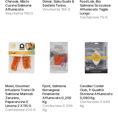
Chinook, Misto 
Gimar, Saku Sushi & 
Food Lab, Bio 
Cucina Salmone 
Sashimi Tonno
Salmone Scozzese 
Affumicato
Vaschetta 150 G
Affumicato Taglio 
Vaschetta 150 G
Lungo
Confezione 70 G
Mowi, Gourmet 
Fjord, Salmone 
Cavalier Caviar 
Infusions Tranci Di 
Norvegese 
Club, 1ᵃ Qualità 
Salmone Marinati 
Finemente 
Storione Affumicato 
Zenzero, 
Affumicato 0,200 
0,080 Kg
Peperoncino E 
Kg
Confezione 0.080 
Limone 2 X 110 G
Confezione 0.200 
Kg
Confezione 220 G
Kg