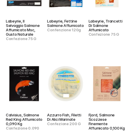
Labeyrie, Il 
Labeyrie, Fettine 
Labeyrie, Trancetti 
Selvaggio Salmone 
Salmone Affumicato
Di Salmone 
Affumicato Msc, 
Confenzione 120g
Affumicato
Gusto Naturale
Confezione 75 G
Confezione 75 G
Calvisius, Salmone 
Azzurro Fish, Filetti 
Fjord, Salmone 
Red King Affumicato 
Di Alici Marinate
Scozzese 
0,090 Kg
Confezione 200 G
Finemente 
Confezione 0.090 
Affumicato 0,100 Kg