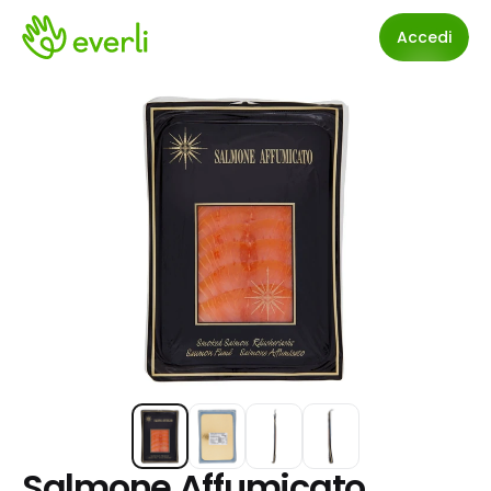
Accedi
Salmone Affumicato 