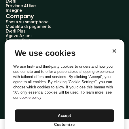
Everli
Province Attive
Insegne
Company
Spesa su smartphone
Modalità di pagamento
Everli Plus
AgevolAzioni
Diventa Partner
Advertise with Us
Everli Shoppers
We use cookies
About Us
Scopri chi siamo
Everli News
We use first- and third-party cookies to understand how you
Domande frequenti
use our site and to offer a personalized shopping experience
Lavora con noi
with tailored offers and services. By clicking “Accept”, you
Diventa Shopper
agree to all cookies. By clicking “Cookie Settings”, you can
Investitori
choose which cookies to allow. If you close this banner with
Privacy
Cookie
Preferenze Cookie
“X”, only essential cookies will be used. To learn more, see
Termini e Condizioni
Codice Etico
our
cookie policy
Indirizzo PEC: everli@pec.it - indirizzo DPO: dpo@everli.com
Copyright © 2014-2026 Everli Global Inc.
Italiano
Accept
Customize