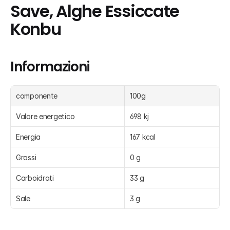
Save, Alghe Essiccate 
Konbu
Informazioni
componente
100g
Valore energetico
698 kj
Energia
167 kcal
Grassi
0 g
Carboidrati
33 g
Sale
3 g