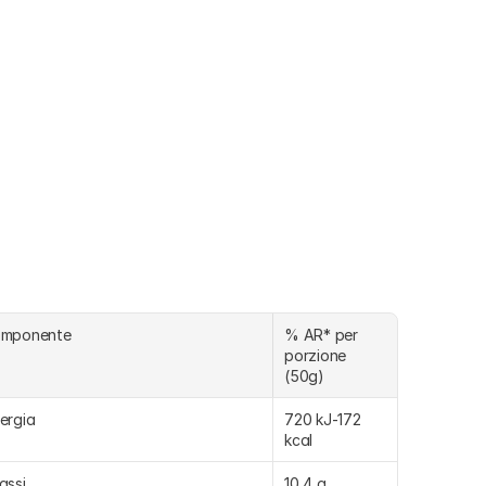
omponente
% AR* per 
porzione 
(50g)
ergia
720 kJ-172 
kcal
assi
10,4 g