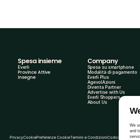
Spesa insieme
Company
Everli
Spesa su smartphone
Province Attive
Modalità di pagamento
Insegne
Everli Plus
AgevolAzioni
Diventa Partner
Advertise with Us
Everli Shoppers
About Us
We
We us
and t
servi
Privacy
Cookie
Preferenze Cookie
Termini e Condizioni
Codice Etico