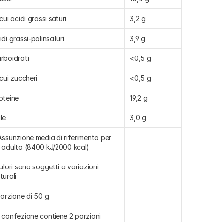
 cui acidi grassi saturi
3,2 g
idi grassi-polinsaturi
3,9 g
rboidrati
<0,5 g
 cui zuccheri
<0,5 g
oteine
19,2 g
le
3,0 g
Assunzione media di riferimento per 
 adulto (8400 kJ/2000 kcal)
valori sono soggetti a variazioni 
turali
porzione di 50 g
 confezione contiene 2 porzioni