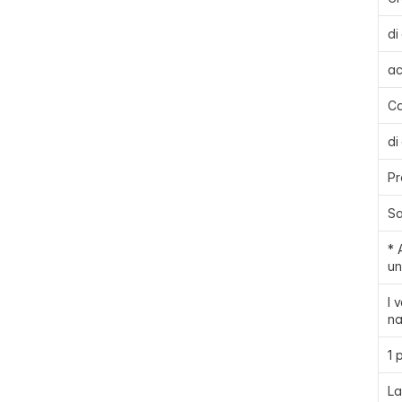
di
ac
Ca
di
Pr
Sa
* 
un
I 
na
1 
La