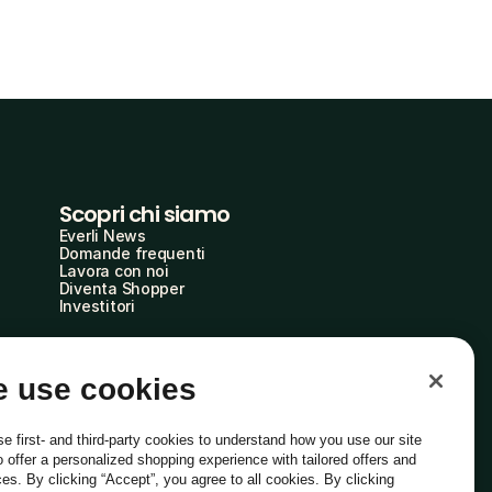
Scopri chi siamo
Everli News
Domande frequenti
Lavora con noi
Diventa Shopper
Investitori
 use cookies
e first- and third-party cookies to understand how you use our site
o offer a personalized shopping experience with tailored offers and
ces. By clicking “Accept”, you agree to all cookies. By clicking