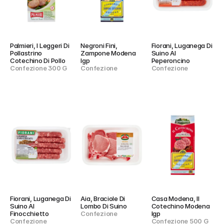
Palmieri, I Leggeri Di 
Negroni Fini, 
Fiorani, Luganega Di 
Pollastrino 
Zampone Modena 
Suino Al 
Cotechino Di Pollo
Igp
Peperoncino
Confezione 300 G
Confezione
Confezione
Fiorani, Luganega Di 
Aia, Braciole Di 
Casa Modena, Il 
Suino Al 
Lombo Di Suino
Cotechino Modena 
Finocchietto
Confezione
Igp
Confezione
Confezione 500 G