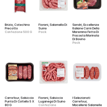
Brizio, Cotechino 
Fiorani, Salamella Di 
Sandri, Eccellenze 
Precotto
Suino
Italiane Carni Della 
Confezione 500 G
Pack
Maremma Fetta Di 
Fracosta Marinata 
Di Bovino
Pack
Carrefour, Salsiccia 
Fiorani, Salsiccia 
I Selezionati 
Punta Di Coltello 5 X 
Luganega Di Suino
Carrefour, 
80 G
Confezione
Macelleria Salamelle 