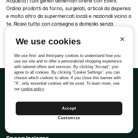
Acquista i tuoi generi alimentari online con Everli. 
Ordina prodotti da forno, surgelati, articoli da dispensa 
e molto altro da supermercati locali e nazionali vicino a 
te. Ricevi tutto con consegna a domicilio senza 
contatto o ritiro in meno di 2 ore.
Scopri altre categorie di Carne E 
We use cookies
Pesce
Pollo E Tacchino
We use first- and third-party cookies to understand how you
Manzo E Vitello
Altre Carni
use our site and to offer a personalized shopping experience
Pesce Fresco
Specialità Di Pesce
Specialità Di Carne
with tailored offers and services. By clicking “Accept”, you
agree to all cookies. By clicking “Cookie Settings”, you can
choose which cookies to allow. If you close this banner with
“X”, only essential cookies will be used. To learn more, see
our
cookie policy
Amiamo farti
Accept
Customize
la spesa