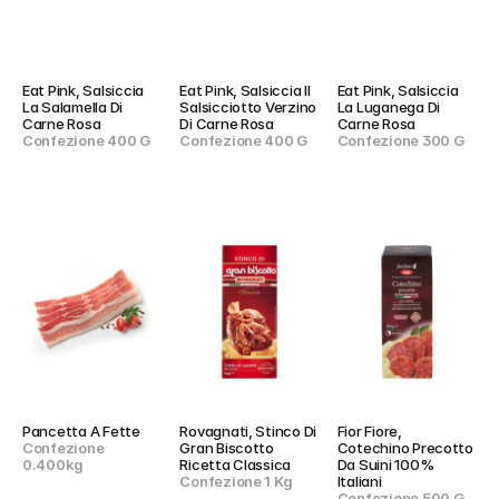
Eat Pink, Salsiccia 
Eat Pink, Salsiccia Il 
Eat Pink, Salsiccia 
La Salamella Di 
Salsicciotto Verzino 
La Luganega Di 
Carne Rosa
Di Carne Rosa
Carne Rosa
Confezione 400 G
Confezione 400 G
Confezione 300 G
Pancetta A Fette
Rovagnati, Stinco Di 
Fior Fiore, 
Confezione 
Gran Biscotto 
Cotechino Precotto 
0.400kg
Ricetta Classica
Da Suini 100% 
Confezione 1 Kg
Italiani
Confezione 500 G