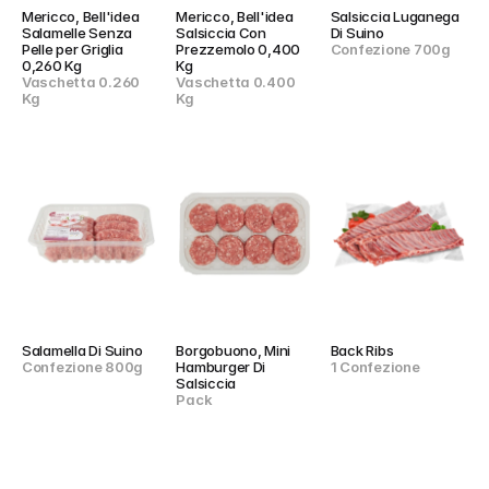
Mericco, Bell'idea 
Mericco, Bell'idea 
Salsiccia Luganega 
Salamelle Senza 
Salsiccia Con 
Di Suino
Pelle per Griglia 
Prezzemolo 0,400 
Confezione 700g
0,260 Kg
Kg
Vaschetta 0.260 
Vaschetta 0.400 
Kg
Kg
Salamella Di Suino
Borgobuono, Mini 
Back Ribs
Confezione 800g
Hamburger Di 
1 Confezione
Salsiccia
Pack