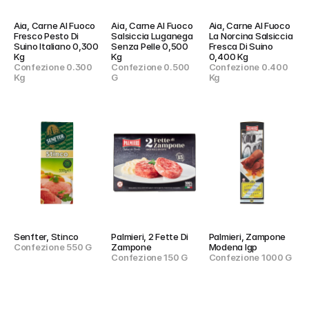
Aia, Carne Al Fuoco 
Aia, Carne Al Fuoco 
Aia, Carne Al Fuoco 
Fresco Pesto Di 
Salsiccia Luganega 
La Norcina Salsiccia 
Suino Italiano 0,300 
Senza Pelle 0,500 
Fresca Di Suino 
Kg
Kg
0,400 Kg
Confezione 0.300 
Confezione 0.500 
Confezione 0.400 
Kg
G
Kg
Senfter, Stinco
Palmieri, 2 Fette Di 
Palmieri, Zampone 
Confezione 550 G
Zampone
Modena Igp
Confezione 150 G
Confezione 1000 G