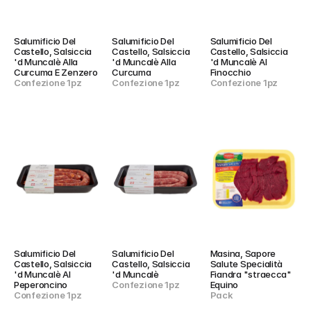
Salumificio Del 
Salumificio Del 
Salumificio Del 
Castello, Salsiccia 
Castello, Salsiccia 
Castello, Salsiccia 
'd Muncalè Alla 
'd Muncalè Alla 
'd Muncalè Al 
Curcuma E Zenzero
Curcuma
Finocchio
Confezione 1pz
Confezione 1pz
Confezione 1pz
Salumificio Del 
Salumificio Del 
Masina, Sapore 
Castello, Salsiccia 
Castello, Salsiccia 
Salute Specialità 
'd Muncalè Al 
'd Muncalè
Fiandra "straecca" 
Peperoncino
Confezione 1pz
Equino
Confezione 1pz
Pack