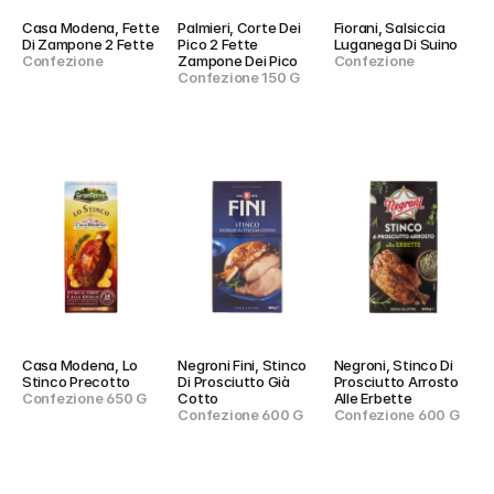
Casa Modena, Fette 
Palmieri, Corte Dei 
Fiorani, Salsiccia 
Di Zampone 2 Fette
Pico 2 Fette 
Luganega Di Suino
Confezione
Zampone Dei Pico
Confezione
Confezione 150 G
Casa Modena, Lo 
Negroni Fini, Stinco 
Negroni, Stinco Di 
Stinco Precotto
Di Prosciutto Già 
Prosciutto Arrosto 
Confezione 650 G
Cotto
Alle Erbette
Confezione 600 G
Confezione 600 G