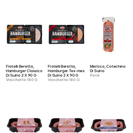
Fratelli Beretta, 
Fratelli Beretta, 
Mericco, Cotechino 
Hamburger Classico 
Hamburger Tex-mex 
Di Suino
Di Suino 2 X 90 G
Di Suino 2 X 90 G
Pack
Vaschetta 180 G
Vaschetta 180 G