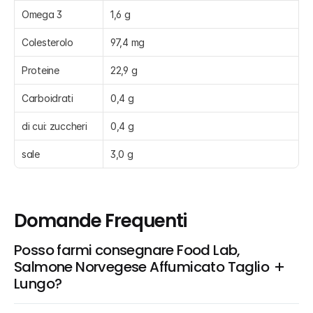
Omega 3
1,6 g
Colesterolo
97,4 mg
Proteine
22,9 g
Carboidrati
0,4 g
di cui: zuccheri
0,4 g
sale
3,0 g
Domande Frequenti
Posso farmi consegnare Food Lab, 
Salmone Norvegese Affumicato Taglio 
Lungo?