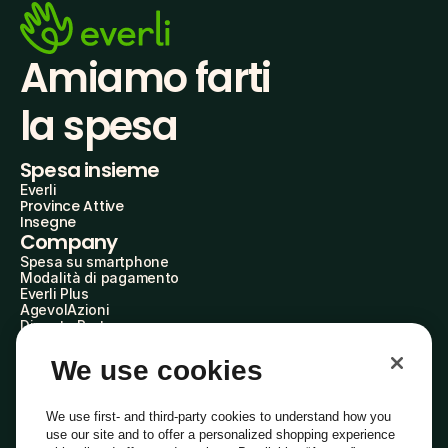
Amiamo farti
la spesa
Spesa insieme
Everli
Province Attive
Insegne
Company
Spesa su smartphone
Modalità di pagamento
Everli Plus
AgevolAzioni
Diventa Partner
Advertise with Us
Everli Shoppers
We use cookies
About Us
Scopri chi siamo
Everli News
We use first- and third-party cookies to understand how you
Domande frequenti
use our site and to offer a personalized shopping experience
Lavora con noi