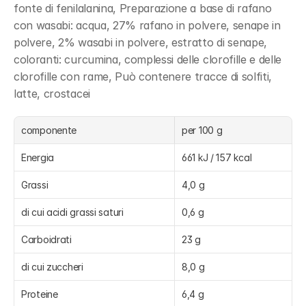
fonte di fenilalanina, Preparazione a base di rafano 
con wasabi: acqua, 27% rafano in polvere, senape in 
polvere, 2% wasabi in polvere, estratto di senape, 
coloranti: curcumina, complessi delle clorofille e delle 
clorofille con rame, Può contenere tracce di solfiti, 
latte, crostacei
componente
per 100 g
Energia
661 kJ / 157 kcal
Grassi
4,0 g
di cui acidi grassi saturi
0,6 g
Carboidrati
23 g
di cui zuccheri
8,0 g
Proteine
6,4 g