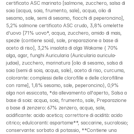
certificato ASC marinato [salmone, zucchero, salsa di 
soia (acqua, soia, frumento, sale), acqua, olio di 
sesamo, sale, semi di sesamo, fiocchi di peperoncino], 
5,2% salmone certificato ASC crudo, 3,8% omelette 
d'uovo [71% uovo*, acqua, zucchero, amido di mais, 
spezie (contiene soia), sale, preparazione a base di 
aceto di riso], 3,2% insalata di alga Wakame { 70% 
alga, agar, funghi Auricularia (Auricularia auricula-
judae), zucchero, marinatura [olio di sesamo, salsa di 
soia (semi di soia, acqua, sale), aceto di riso, curcuma, 
colorante: complessi delle clorofille e delle clorofilline 
con rame], 1,8% sesamo, sale, peperoncino), 0,9% 
alga nori essiccata, *da allevamento all'aperto, Salsa a 
base di soia: acqua, soia, frumento, sale, Preparazione 
a base di zenzero: 67% zenzero, acqua, sale, 
acidificante: acido acetico; correttore di acidità: acido 
citrico; edulcoranti: aspartame**, saccarine, sucralosio; 
conservante: sorbato di potassio, **Contiene una 