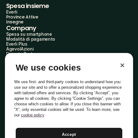
Spesa insieme
Everli
Province Attive
Insegne
Company
Spesa su smartphone
Modalità di pagamento
Everli Plus
AgevolAzioni
Diventa Partner
Advertise with Us
Everli Shoppers
We use cookies
About Us
Scopri chi siamo
Everli News
We use first- and third-party cookies to understand how you
Domande frequenti
use our site and to offer a personalized shopping experience
Lavora con noi
with tailored offers and services. By clicking “Accept”, you
Diventa Shopper
agree to all cookies. By clicking “Cookie Settings”, you can
Investitori
choose which cookies to allow. If you close this banner with
Privacy
Cookie
Preferenze Cookie
“X”, only essential cookies will be used. To learn more, see
Termini e Condizioni
Codice Etico
our
cookie policy
Indirizzo PEC: everli@pec.it - indirizzo DPO: dpo@everli.com
Copyright © 2014-2026 Everli Global Inc.
Italiano
Accept