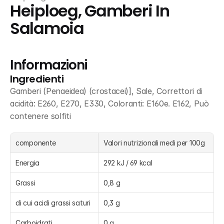
Heiploeg, Gamberi In 
Salamoia
Informazioni
Ingredienti
Gamberi (Penaeidea) (crostacei)], Sale, Correttori di 
acidità: E260, E270, E330, Coloranti: E160e. E162, Può 
contenere solfiti
componente
Valori nutrizionali medi per 100g
Energia
292 kJ / 69 kcal
Grassi
0,8 g
di cui acidi grassi saturi
0,3 g
Carboidrati
0 g