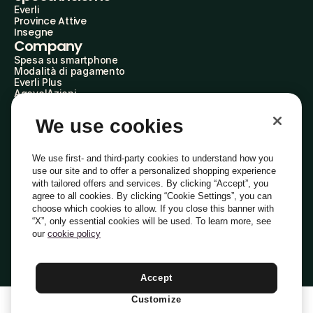
Everli
Province Attive
Insegne
Company
Spesa su smartphone
Modalità di pagamento
Everli Plus
AgevolAzioni
Diventa Partner
Advertise with Us
We use cookies
Everli Shoppers
About Us
Scopri chi siamo
We use first- and third-party cookies to understand how you
Everli News
use our site and to offer a personalized shopping experience
Domande frequenti
with tailored offers and services. By clicking “Accept”, you
Lavora con noi
agree to all cookies. By clicking “Cookie Settings”, you can
Diventa Shopper
choose which cookies to allow. If you close this banner with
Investitori
“X”, only essential cookies will be used. To learn more, see
Privacy
Cookie
Preferenze Cookie
Termini e Condizioni
Codice Etico
our
cookie policy
Copyright © 2014-2026 Everli Global Inc.
Italiano
Accept
Customize
1
Aggiungi Al Carrello