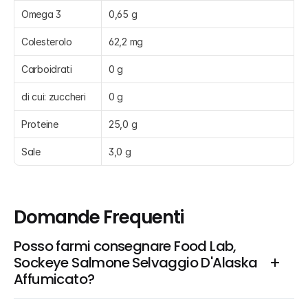
Omega 3
0,65 g
Colesterolo
62,2 mg
Carboidrati
0 g
di cui: zuccheri
0 g
Proteine
25,0 g
Sale
3,0 g
Domande Frequenti
Posso farmi consegnare Food Lab, 
Sockeye Salmone Selvaggio D'Alaska 
Affumicato?