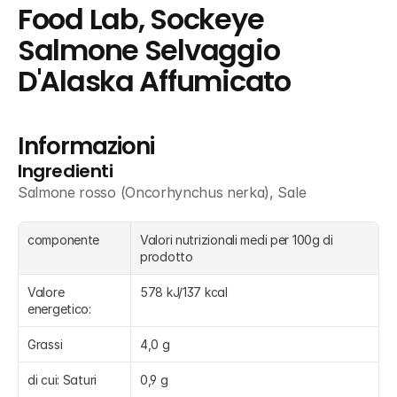
Food Lab, Sockeye 
Salmone Selvaggio 
D'Alaska Affumicato
Informazioni
Ingredienti
Salmone rosso (Oncorhynchus nerka), Sale
componente
Valori nutrizionali medi per 100g di 
prodotto
Valore 
578 kJ/137 kcal
energetico:
Grassi
4,0 g
di cui: Saturi
0,9 g