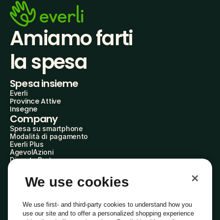
Amiamo farti
la spesa
Spesa insieme
Everli
Province Attive
Insegne
Company
Spesa su smartphone
Modalità di pagamento
Everli Plus
AgevolAzioni
Diventa Partner
Advertise with Us
Everli Shoppers
We use cookies
About Us
Scopri chi siamo
Everli News
We use first- and third-party cookies to understand how you
Domande frequenti
use our site and to offer a personalized shopping experience
Lavora con noi