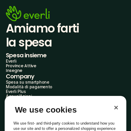
Amiamo farti
la spesa
Spesa insieme
Everli
Province Attive
Insegne
Company
Spesa su smartphone
Modalità di pagamento
Everli Plus
AgevolAzioni
Diventa Partner
Advertise with Us
We use cookies
Everli Shoppers
About Us
Scopri chi siamo
We use first- and third-party cookies to understand how you
Everli News
use our site and to offer a personalized shopping experience