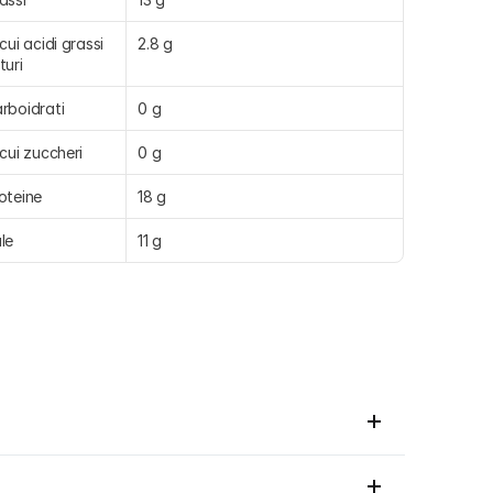
 cui acidi grassi 
2.8 g
turi
rboidrati
0 g
 cui zuccheri
0 g
oteine
18 g
le
11 g