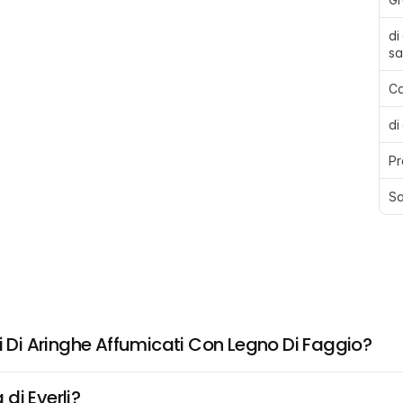
di
sa
Ca
di
Pr
Sa
i Di Aringhe Affumicati Con Legno Di Faggio?
di Everli?