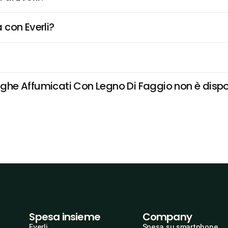
 con Everli?
nghe Affumicati Con Legno Di Faggio non è disponi
Spesa insieme
Company
Everli
Spesa su smartphone