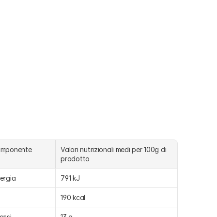
omponente
Valori nutrizionali medi per 100g di 
prodotto
ergia
791 kJ
190 kcal
assi
13 g