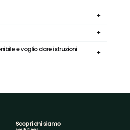
bile e voglio dare istruzioni 
Scopri chi siamo
Everli News