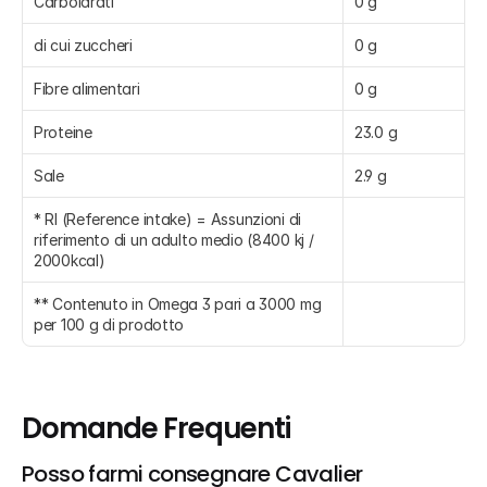
Carboidrati
0 g
di cui zuccheri
0 g
Fibre alimentari
0 g
Proteine
23.0 g
Sale
2.9 g
* RI (Reference intake) = Assunzioni di 
riferimento di un adulto medio (8400 kj / 
2000kcal)
** Contenuto in Omega 3 pari a 3000 mg 
per 100 g di prodotto
Domande Frequenti
Posso farmi consegnare Cavalier 