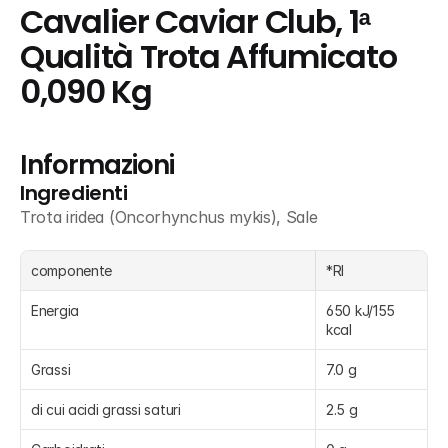
Cavalier Caviar Club, 1ᵃ 
Qualità Trota Affumicato 
0,090 Kg
Informazioni
Ingredienti
Trota iridea (Oncorhynchus mykis), Sale
componente
*RI
Energia
650 kJ/155 
kcal
Grassi
7.0 g
di cui acidi grassi saturi
2.5 g