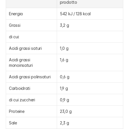
prodotto
Energia
542 kJ / 128 kcal
Grassi
3,2 g
di cui:
Acidi grassi saturi
1,0 g
Acidi grassi 
1,6 g
monoinsaturi
Acidi grassi polinsaturi
0,6 g
Carboidrati
1,9 g
di cui zuccheri
0,9 g
Proteine
23,0 g
Sale
2,3 g