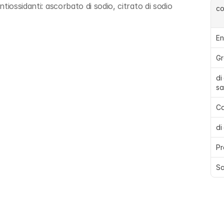
iossidanti: ascorbato di sodio, citrato di sodio
c
En
Gr
di
sa
Ca
di
Pr
Sa