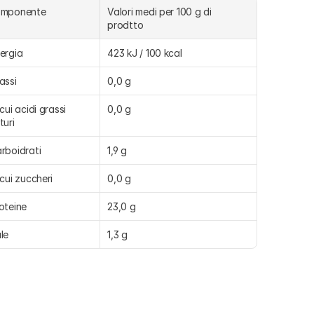
omponente
Valori medi per 100 g di 
prodtto
ergia
423 kJ / 100 kcal
assi
0,0 g
 cui acidi grassi 
0,0 g
turi
rboidrati
1,9 g
 cui zuccheri
0,0 g
oteine
23,0 g
le
1,3 g