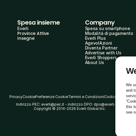
Spesa insieme
Company
Everli
Spesa su smartphone
Province Attive
Modalità di pagamento
Insegne
Everli Plus
AgevolAzioni
Diventa Partner
Advertise with Us
Everli Shoppers
About Us
We
We us
and t
servi
Privacy
Cookie
Preferenze Cookie
Termini e Condizioni
Codice Etico
“Cook
Indirizzo PEC: everli@pec.it - indirizzo DPO: dpo@everli.com
this 
Copyright © 2014-2026 Everli Global Inc.
see 