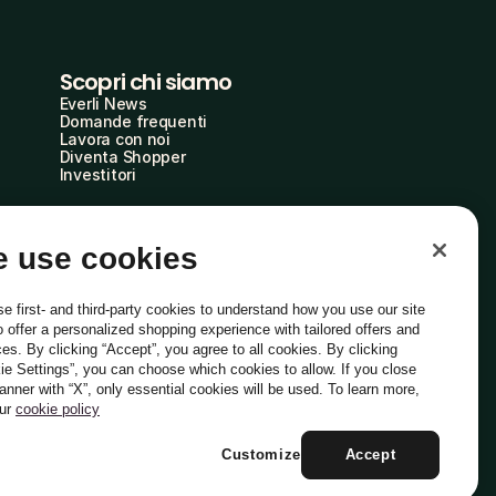
Scopri chi siamo
Everli News
Domande frequenti
Lavora con noi
Diventa Shopper
Investitori
 use cookies
e first- and third-party cookies to understand how you use our site
o offer a personalized shopping experience with tailored offers and
ces. By clicking “Accept”, you agree to all cookies. By clicking
ie Settings”, you can choose which cookies to allow. If you close
Italiano
banner with “X”, only essential cookies will be used. To learn more,
our
cookie policy
Customize
Accept