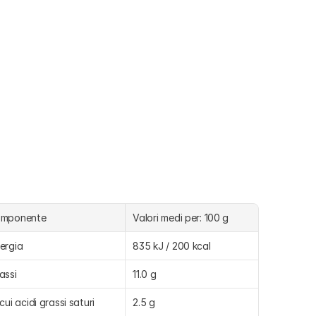
omponente
Valori medi per: 100 g
ergia
835 kJ / 200 kcal
assi
11.0 g
 cui acidi grassi saturi
2.5 g