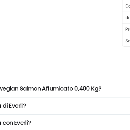
Ca
di
Pr
Sa
rwegian Salmon Affumicato 0,400 Kg?
di Everli?
 con Everli?