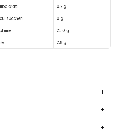
rboidrati
0.2 g
 cui zuccheri
0 g
oteine
25.0 g
le
2.8 g