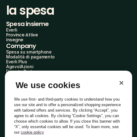
la spesa
Spesa insieme
Everli
Province Attive
Insegne
Company
Spesa su smartphone
Modalità di pagamento
Everli Plus
AgevolAzioni
Diventa Partner
Advertise with Us
Everli Shoppers
We use cookies
About Us
Scopri chi siamo
Everli News
We use first- and third-party cookies to understand how you
Domande frequenti
use our site and to offer a personalized shopping experience
Lavora con noi
with tailored offers and services. By clicking “Accept”, you
Diventa Shopper
agree to all cookies. By clicking “Cookie Settings”, you can
Investitori
choose which cookies to allow. If you close this banner with
Privacy
Cookie
Preferenze Cookie
“X”, only essential cookies will be used. To learn more, see
Termini e Condizioni
Codice Etico
our
cookie policy
Indirizzo PEC: everli@pec.it - indirizzo DPO: dpo@everli.com