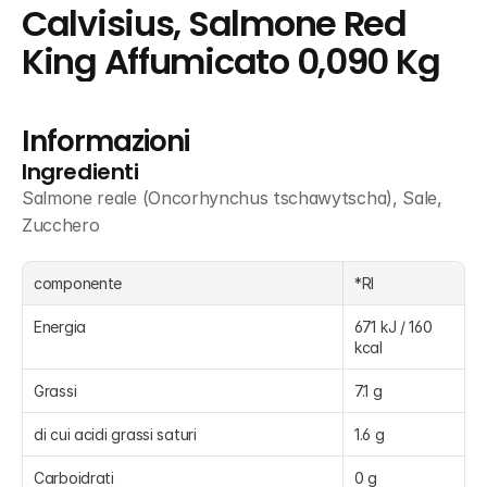
Calvisius, Salmone Red 
King Affumicato 0,090 Kg
Informazioni
Ingredienti
Salmone reale (Oncorhynchus tschawytscha), Sale, 
Zucchero
componente
*RI
Energia
671 kJ / 160 
kcal
Grassi
7.1 g
di cui acidi grassi saturi
1.6 g
Carboidrati
0 g