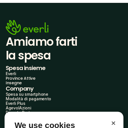
Amiamo farti
la spesa
Spesa insieme
Everli
Province Attive
Insegne
Company
Spesa su smartphone
Modalità di pagamento
Everli Plus
AgevolAzioni
Diventa Partner
Advertise with Us
Everli Shoppers
We use cookies
About Us