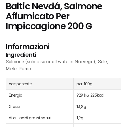
Baltic Nevdá, Salmone 
Affumicato Per 
Impiccagione 200 G
Informazioni
Ingredienti
Salmone (salmo salar allevato in Norvegia), Sale, 
Miele, Fumo
componente
per 100g
Energia
929 kJ/ 223kcal
Grassi
13,8g
di cui acidi grassi saturi
1,9g