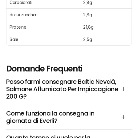
Carboidrati
2,8g
di cui zuccheri
2,8g
Proteine
21,8g
Sale
2,5g
Domande Frequenti
Posso farmi consegnare Baltic Nevdá, 
Salmone Affumicato Per Impiccagione 
200 G?
Come funziona la consegna in 
giornata di Everli?
Quanto tempo ci vuole per la 