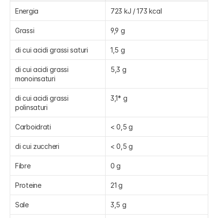
Energia
723 kJ / 173 kcal
Grassi
9,9 g
di cui acidi grassi saturi
1,5 g
di cui acidi grassi 
5,3 g
monoinsaturi
di cui acidi grassi 
3,1* g
polinsaturi
Carboidrati
< 0,5 g
di cui zuccheri
< 0,5 g
Fibre
0 g
Proteine
21 g
Sale
3,5 g