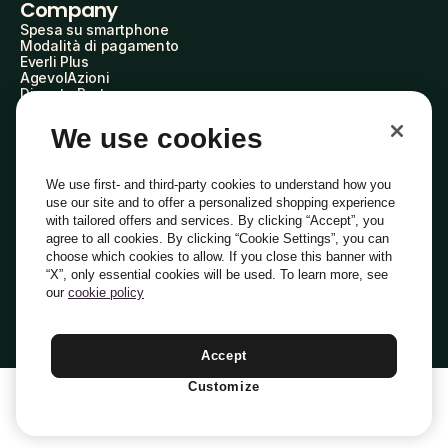
Company
Spesa su smartphone
Modalità di pagamento
Everli Plus
AgevolAzioni
Diventa Partner
Advertise with Us
Everli Shoppers
We use cookies
About Us
Scopri chi siamo
Everli News
We use first- and third-party cookies to understand how you
Domande frequenti
use our site and to offer a personalized shopping experience
Lavora con noi
with tailored offers and services. By clicking “Accept”, you
Diventa Shopper
agree to all cookies. By clicking “Cookie Settings”, you can
Investitori
choose which cookies to allow. If you close this banner with
Privacy
Cookie
Preferenze Cookie
“X”, only essential cookies will be used. To learn more, see
Termini e Condizioni
Codice Etico
our
cookie policy
Indirizzo PEC: everli@pec.it - indirizzo DPO: dpo@everli.com
Copyright © 2014-2026 Everli Global Inc.
Italiano
Accept
Customize
1
Aggiungi Al Carrello