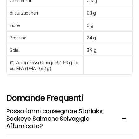
Carboidrati
0,3 g
di cui zuccheri
0,1 g
Fibre
0 g
Proteine
24 g
Sale
3,9 g
(*) Acidi grassi Omega 3: 1,50 g (di 
cui EPA+DHA 0,62 g)
Domande Frequenti
Posso farmi consegnare Starlaks, 
Sockeye Salmone Selvaggio 
Affumicato?