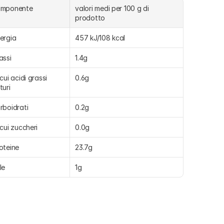
omponente
valori medi per 100 g di 
prodotto
ergia
457 kJ/108 kcal
assi
1.4g
 cui acidi grassi 
0.6g
turi
rboidrati
0.2g
 cui zuccheri
0.0g
oteine
23.7g
le
1g