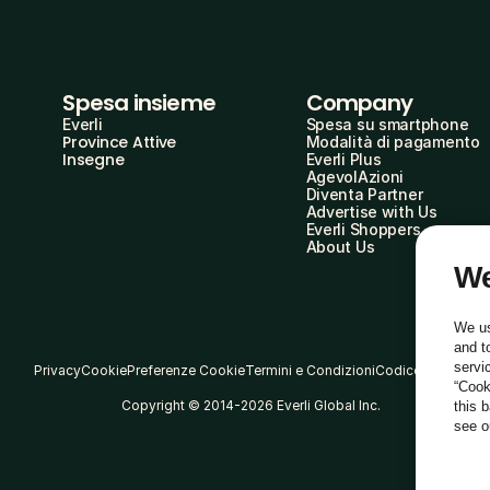
Spesa insieme
Company
Everli
Spesa su smartphone
Province Attive
Modalità di pagamento
Insegne
Everli Plus
AgevolAzioni
Diventa Partner
Advertise with Us
Everli Shoppers
About Us
We
We us
and t
servi
Privacy
Cookie
Preferenze Cookie
Termini e Condizioni
Codice Etico
“Cook
Copyright © 2014-2026 Everli Global Inc.
this 
see 