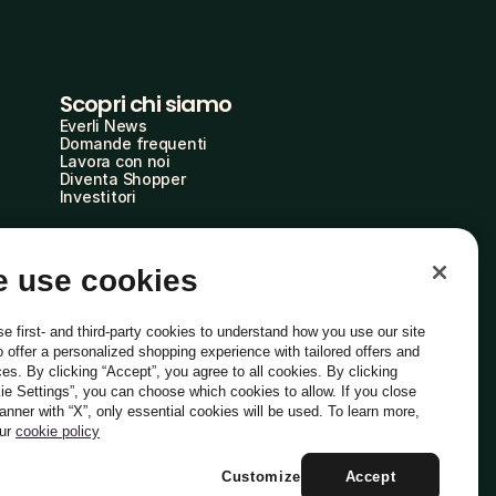
Scopri chi siamo
Everli News
Domande frequenti
Lavora con noi
Diventa Shopper
Investitori
 use cookies
e first- and third-party cookies to understand how you use our site
o offer a personalized shopping experience with tailored offers and
ces. By clicking “Accept”, you agree to all cookies. By clicking
ie Settings”, you can choose which cookies to allow. If you close
Italiano
banner with “X”, only essential cookies will be used. To learn more,
our
cookie policy
Customize
Accept