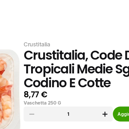
Crustitalia
Crustitalia, Code 
Tropicali Medie S
Codino E Cotte
8,77 €
Vaschetta 250 G
1
Aggiu