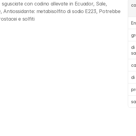
sgusciate con codino allevate in Ecuador, Sale, 
c
70, Antiossidante: metabisolfito di sodio E223, Potrebbe 
stacei e solfiti
En
gr
di
sa
ca
di
pr
sa